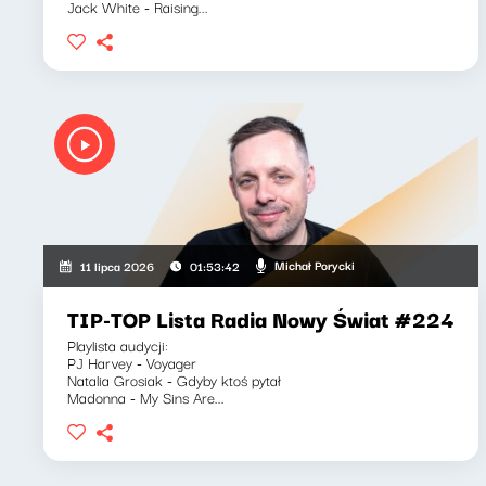
Jack White - Raising...
Michał Porycki
11 lipca 2026
01:53:42
TIP-TOP Lista Radia Nowy Świat #224
Playlista audycji:
PJ Harvey - Voyager
Natalia Grosiak - Gdyby ktoś pytał
Madonna - My Sins Are...