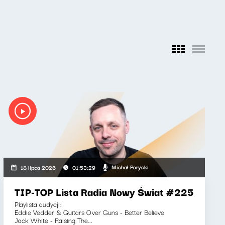
Michał Porycki
18 lipca 2026
01:53:29
TIP-TOP Lista Radia Nowy Świat #225
Playlista audycji:
Eddie Vedder & Guitars Over Guns - Better Believe
Jack White - Raising The...