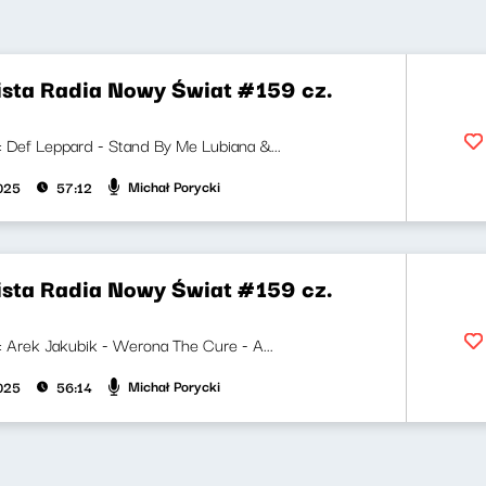
ista Radia Nowy Świat #159 cz.
ji: Def Leppard - Stand By Me Lubiana &...
Michał Porycki
2025
57:12
ista Radia Nowy Świat #159 cz.
i: Arek Jakubik - Werona The Cure - A...
Michał Porycki
2025
56:14