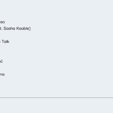
sso
t. Sasha Keable)
 Talk
ść
ams