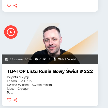
Michał Porycki
27 czerwca 2026
01:52:15
TIP-TOP Lista Radia Nowy Świat #222
Playlista audycji:
Editors - Call It In
Dziwna Wiosna - Światła miasta
Muse - Cryogen
PJ...