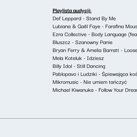
Playlista audycji:
Def Leppard - Stand By Me
Lubiana & Gaël Faye - Farafina Mou
Ezra Collective - Body Language (fea
Bluszcz - Szanowny Panie
Bryan Ferry & Amelia Barratt - Loose
Mela Koteluk - Idziesz
Billy Idol - Still Dancing
Pablopavo i Ludziki - Śpiewająca ko
Mikromusic - Nie umiem tańczyć
Michael Kiwanuka - Follow Your Dre