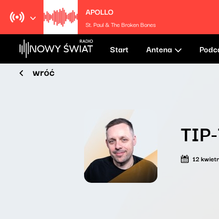
APOLLO
St. Paul & The Broken Bones
Start
Antena
Podc
wróć
TIP-
12 kwiet