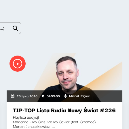
Michał Porycki
25 lipca 2026
01:53:55
TIP-TOP Lista Radia Nowy Świat #226
Playlista audycji:
Madonna - My Sins Are My Savior (feat. Stromae)
Marcin Januszkiewicz -...