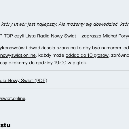
 który utwór jest najlepszy. Ale możemy się dowiedzieć, który
P-TOP czyli Lista Radia Nowy Świat – zaprasza Michał Pory
konawców i dwadzieścia szans na to aby być numerem jede
e
nowyswiat.online
, każdy może
oddać do 10 głosów
, zarówn
głosy czekamy do godziny 19:00 w piątek.
adia Nowy Świat (PDF)
swiat.online
.
stu