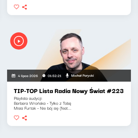
Michał Porycki
4 lipca 2026
01:52:21
TIP-TOP Lista Radia Nowy Świat #223
Playlista audycji:
Barbara Wrońska - Tylko z Tobą
Misia Furtak - Nie bój się (feat....