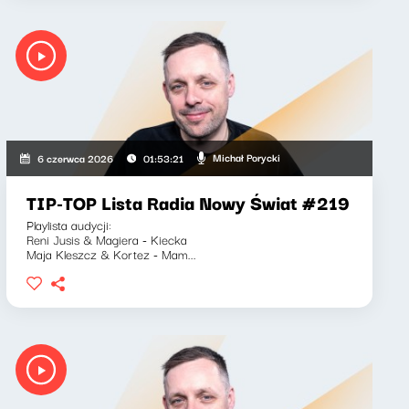
Michał Porycki
6 czerwca 2026
01:53:21
TIP-TOP Lista Radia Nowy Świat #219
Playlista audycji:
Reni Jusis & Magiera - Kiecka
Maja Kleszcz & Kortez - Mam...