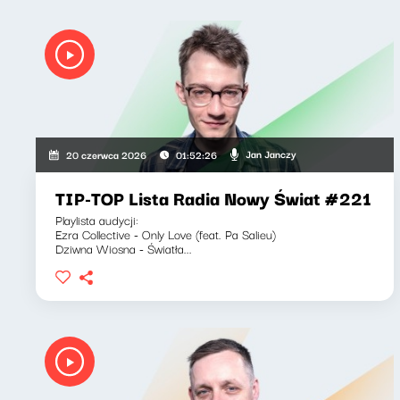
Jan Janczy
20 czerwca 2026
01:52:26
TIP-TOP Lista Radia Nowy Świat #221
Playlista audycji:
Ezra Collective - Only Love (feat. Pa Salieu)
Dziwna Wiosna - Światła...