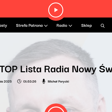
asty
Strefa Patrona
Radio
Sklep
TOP Lista Radia Nowy Ś
nia 2025
01:53:26
Michał Porycki