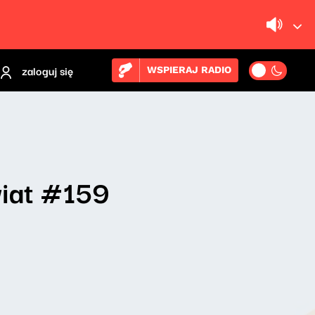
zaloguj się
WSPIERAJ RADIO
wiat #159