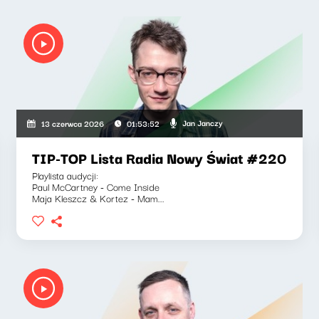
Jan Janczy
13 czerwca 2026
01:53:52
TIP-TOP Lista Radia Nowy Świat #220
Playlista audycji:
Paul McCartney - Come Inside
Maja Kleszcz & Kortez - Mam...