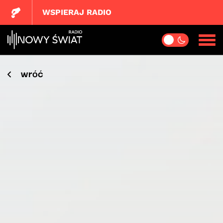
WSPIERAJ RADIO
wróć