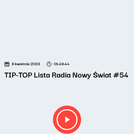
8 kwietnia 2023
01:49:44
TIP-TOP Lista Radia Nowy Świat #54