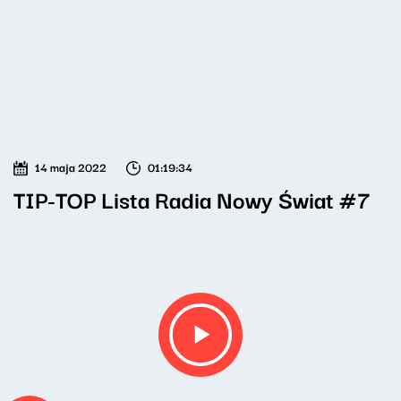
14 maja 2022
01:19:34
TIP-TOP Lista Radia Nowy Świat #7