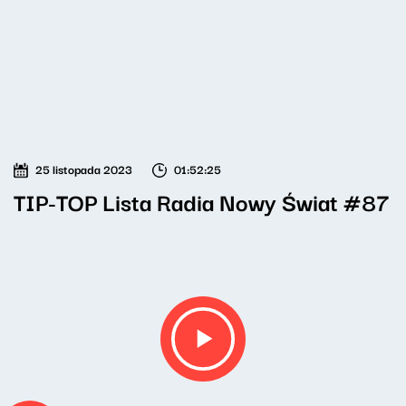
25 listopada 2023
01:52:25
TIP-TOP Lista Radia Nowy Świat #87