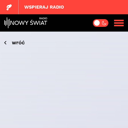
WSPIERAJ RADIO
wróć