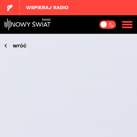
WSPIERAJ RADIO
wróć