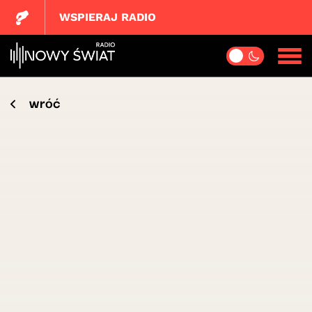
WSPIERAJ RADIO
wróć