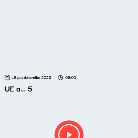
18 października 2023
06:00
UE a... 5