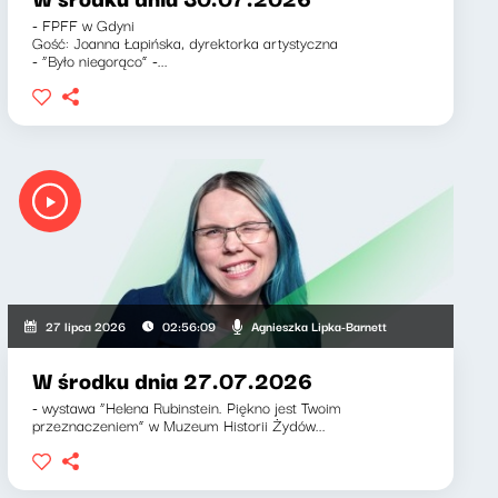
- FPFF w Gdyni
Gość: Joanna Łapińska, dyrektorka artystyczna
- “Było niegorąco” -...
Agnieszka Lipka-Barnett
27 lipca 2026
02:56:09
W środku dnia 27.07.2026
- wystawa “Helena Rubinstein. Piękno jest Twoim
przeznaczeniem” w Muzeum Historii Żydów...