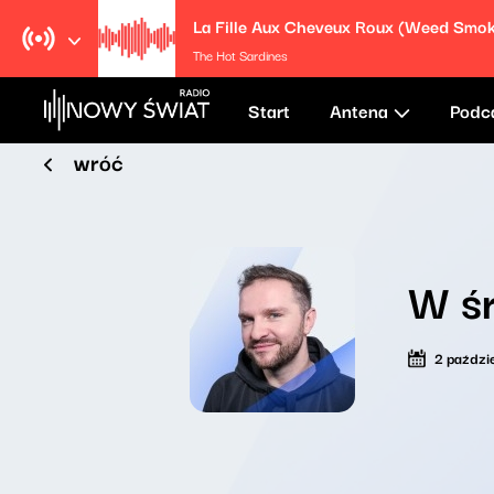
The Hot Sardines
Start
Antena
Podc
wróć
W ś
2 paździ