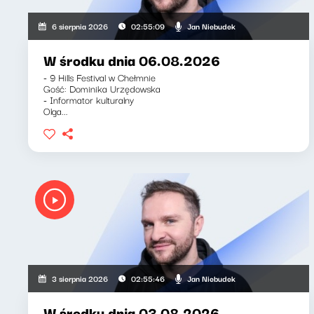
Jan Niebudek
6 sierpnia 2026
02:55:09
W środku dnia 06.08.2026
- 9 Hills Festival w Chełmnie
Gość: Dominika Urzędowska
- Informator kulturalny
Olga...
Jan Niebudek
3 sierpnia 2026
02:55:46
W środku dnia 03.08.2026