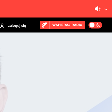
zaloguj się
WSPIERAJ RADIO