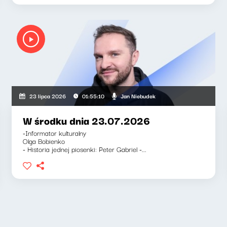
a-Barnett, Jan Niebudek
Jan Niebudek
23 lipca 2026
01:55:10
W środku dnia 23.07.2026
-Informator kulturalny
Olga Bobienko
- Historia jednej piosenki: Peter Gabriel -...