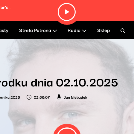
La Fille Aux Cheveux Roux (Weed Smoker’s Dream)
asty
Strefa Patrona
Radio
Sklep
rodku dnia 02.10.2025
ernika 2025
02:56:07
Jan Niebudek