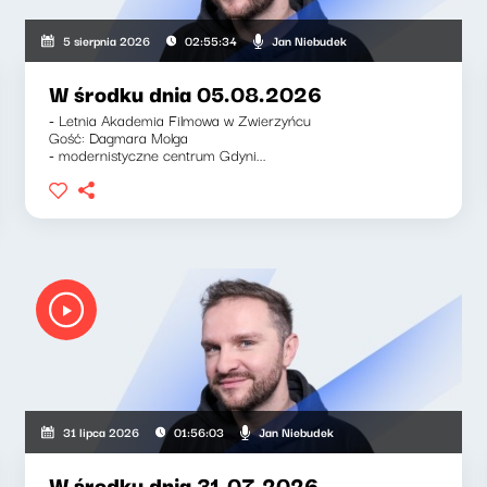
Jan Niebudek
5 sierpnia 2026
02:55:34
W środku dnia 05.08.2026
- Letnia Akademia Filmowa w Zwierzyńcu
Gość: Dagmara Molga
- modernistyczne centrum Gdyni...
Jan Niebudek
31 lipca 2026
01:56:03
W środku dnia 31.07.2026