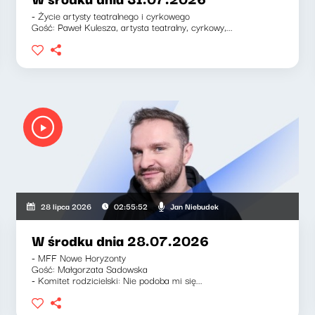
- Życie artysty teatralnego i cyrkowego
Gość: Paweł Kulesza, artysta teatralny, cyrkowy,...
Jan Niebudek
28 lipca 2026
02:55:52
W środku dnia 28.07.2026
- MFF Nowe Horyzonty
Gość: Małgorzata Sadowska
- Komitet rodzicielski: Nie podoba mi się...