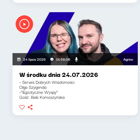
Agnieszka Lipk
24 lipca 2026
01:56:06
W środku dnia 24.07.2026
- Serwis Dobrych Wiadomości
Olga Szygenda
-“Egzotyczne Wyspy”
Gość: Bela Komoszyńska