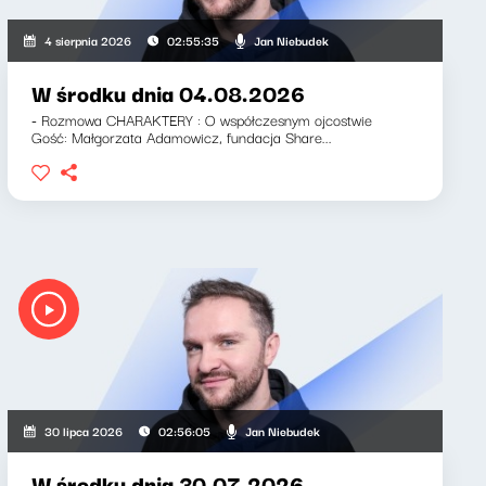
Jan Niebudek
4 sierpnia 2026
02:55:35
W środku dnia 04.08.2026
- Rozmowa CHARAKTERY : O współczesnym ojcostwie
Gość: Małgorzata Adamowicz, fundacja Share...
Jan Niebudek
30 lipca 2026
02:56:05
W środku dnia 30.07.2026