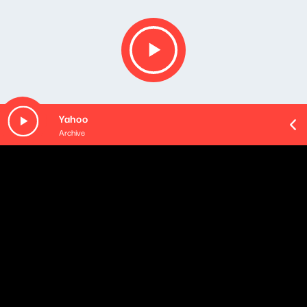
Yahoo
Archive
Opis podcastu
Tematy ważne, ciekawe i inspirujące. Goście, którzy
potrafią zaciekawić tym, w czym sami czują się