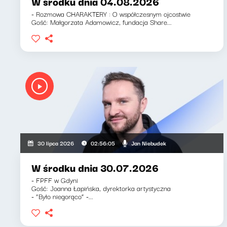
W środku dnia 04.08.2026
- Rozmowa CHARAKTERY : O współczesnym ojcostwie
Gość: Małgorzata Adamowicz, fundacja Share...
Jan Niebudek
30 lipca 2026
02:56:05
W środku dnia 30.07.2026
- FPFF w Gdyni
Gość: Joanna Łapińska, dyrektorka artystyczna
- “Było niegorąco” -...