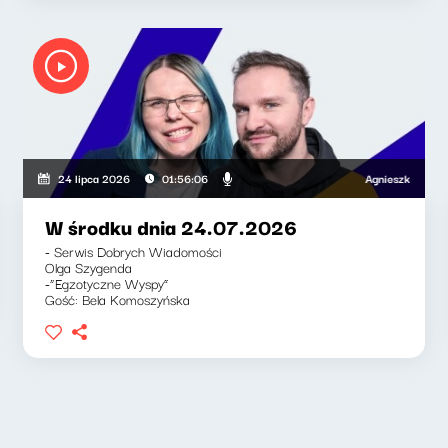
Agnieszka Lipka-Barn
24 lipca 2026
01:56:06
W środku dnia 24.07.2026
- Serwis Dobrych Wiadomości
Olga Szygenda
-“Egzotyczne Wyspy”
Gość: Bela Komoszyńska