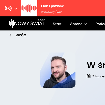
Pion i poziom!
Radio Nowy Świat
Start
Antena
Podc
wróć
W śr
5 listop