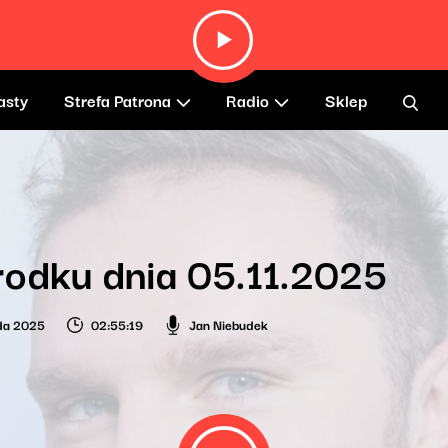
asty
Strefa Patrona
Radio
Sklep
odku dnia 05.11.2025
ada 2025
02:55:19
Jan Niebudek