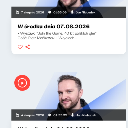
Jan Niebudek
7 sierpnia 2026
01:55:09
W środku dnia 07.08.2026
- Wystawa “Join the Game. 40 lat polskich gier”
Gość: Piotr Mańkowski i Wojciech...
Jan Niebudek
4 sierpnia 2026
02:55:35