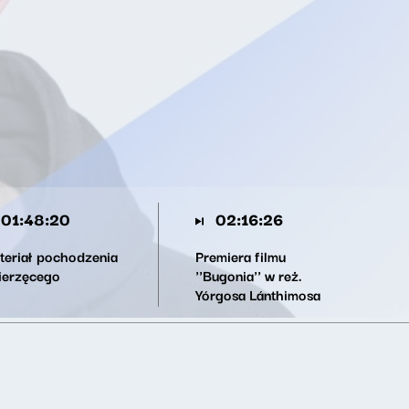
01:48:20
02:16:26
teriał pochodzenia
Premiera filmu
ierzęcego
''Bugonia'' w reż.
Yórgosa Lánthimosa