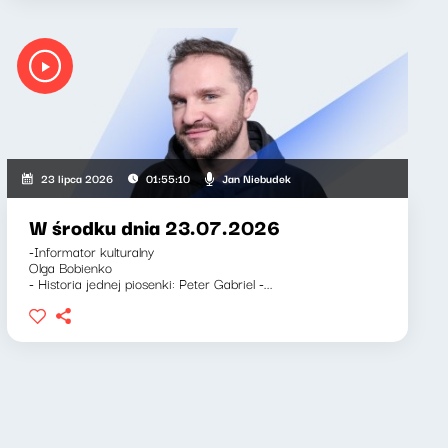
ett, Jan Niebudek
Jan Niebudek
23 lipca 2026
01:55:10
W środku dnia 23.07.2026
-Informator kulturalny
Olga Bobienko
- Historia jednej piosenki: Peter Gabriel -...