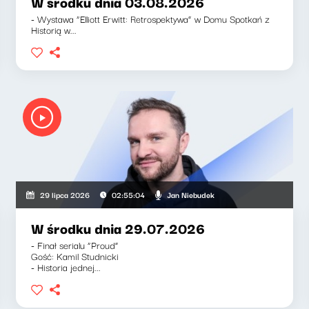
W środku dnia 03.08.2026
- Wystawa “Elliott Erwitt: Retrospektywa” w Domu Spotkań z
Historią w...
Jan Niebudek
29 lipca 2026
02:55:04
W środku dnia 29.07.2026
- Finał serialu “Proud”
Gość: Kamil Studnicki
- Historia jednej...