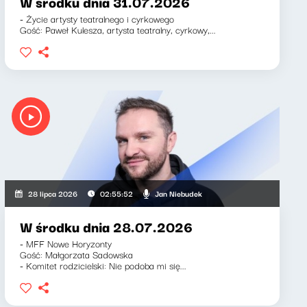
W środku dnia 31.07.2026
- Życie artysty teatralnego i cyrkowego
Gość: Paweł Kulesza, artysta teatralny, cyrkowy,...
Jan Niebudek
28 lipca 2026
02:55:52
W środku dnia 28.07.2026
- MFF Nowe Horyzonty
Gość: Małgorzata Sadowska
- Komitet rodzicielski: Nie podoba mi się...