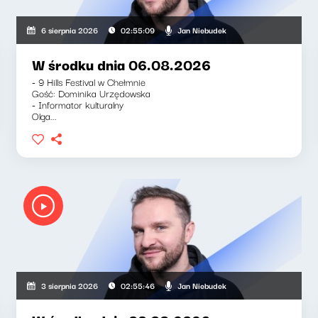
Jan Niebudek
6 sierpnia 2026
02:55:09
W środku dnia 06.08.2026
- 9 Hills Festival w Chełmnie
Gość: Dominika Urzędowska
- Informator kulturalny
Olga...
Jan Niebudek
3 sierpnia 2026
02:55:46