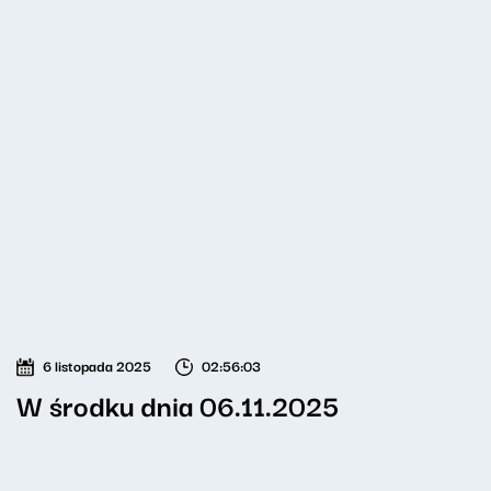
6 listopada 2025
02:56:03
W środku dnia 06.11.2025