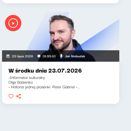
rnett, Jan Niebudek
Jan Niebudek
23 lipca 2026
01:55:10
W środku dnia 23.07.2026
-Informator kulturalny
Olga Bobienko
- Historia jednej piosenki: Peter Gabriel -...