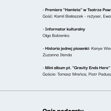
- Premiera ''Hamleta'' w Teatrze 
Gość: Kamil Białaszek - reżyser, Ewa
- Informator kulturalny
Olga Bobienko
- Historia jednej piosenki:
Kanye West
Zuzanna Iłenda
- Mini album pt. ''Gravity Ends Here''
Goście: Tomasz Mreńca, Piotr Padus
Opis podcastu