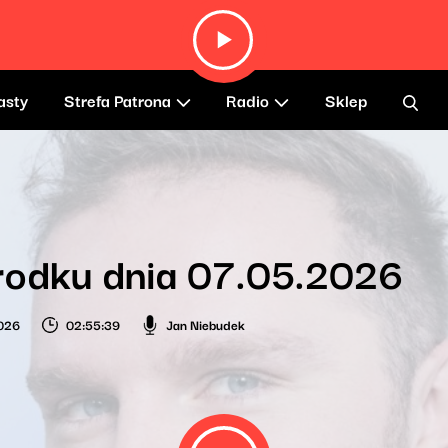
asty
Strefa Patrona
Radio
Sklep
rodku dnia 07.05.2026
026
02:55:39
Jan Niebudek