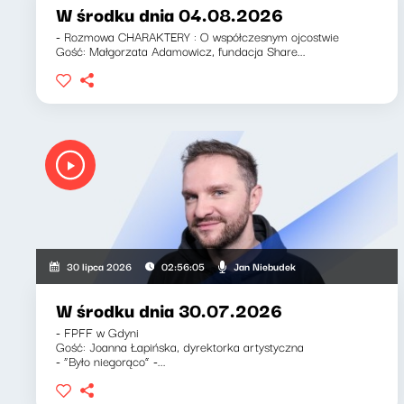
W środku dnia 04.08.2026
- Rozmowa CHARAKTERY : O współczesnym ojcostwie
Gość: Małgorzata Adamowicz, fundacja Share...
Jan Niebudek
30 lipca 2026
02:56:05
W środku dnia 30.07.2026
- FPFF w Gdyni
Gość: Joanna Łapińska, dyrektorka artystyczna
- “Było niegorąco” -...