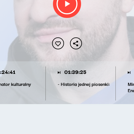
:24:41
01:39:25
mator kulturalny
- Historia jednej piosenki:
Min
En