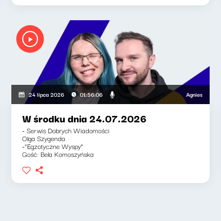
Agnieszka Lipka-Ba
24 lipca 2026
01:56:06
W środku dnia 24.07.2026
- Serwis Dobrych Wiadomości
Olga Szygenda
-“Egzotyczne Wyspy”
Gość: Bela Komoszyńska