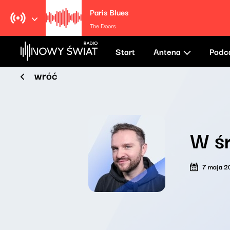
Paris Blues
The Doors
Start
Antena
Podc
wróć
W ś
7 maja 2