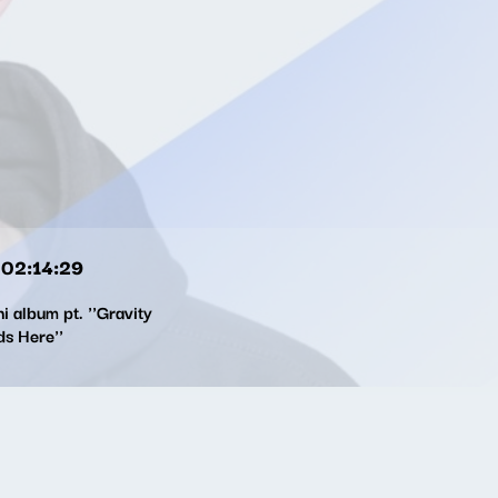
02:14:29
i album pt. ''Gravity
ds Here''