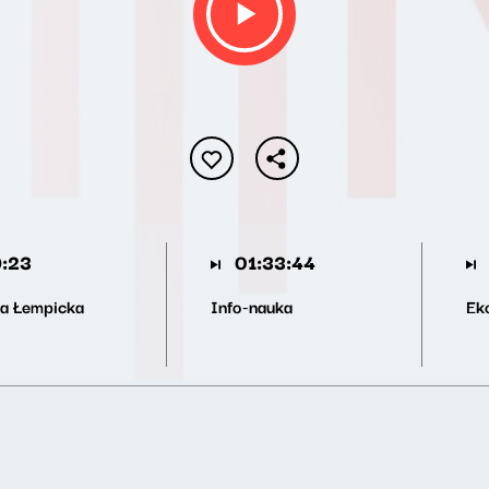
:23
01:33:44
a Łempicka
Info-nauka
Ek