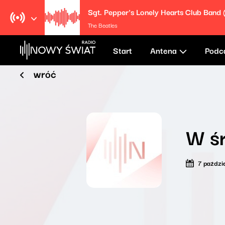
The Beatles
Start
Antena
Podc
wróć
W ś
7 paździ