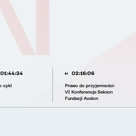
01:44:34
02:16:06
o-cykl
Prawo do przyjemności:
VI Konferencja Sekson
Fundacji Avalon