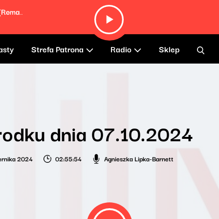
Sgt. Pepper's Lonely Hearts Club Band (Remastered 2009)
asty
Strefa Patrona
Radio
Sklep
rodku dnia 07.10.2024
ernika 2024
02:55:54
Agnieszka Lipka-Barnett