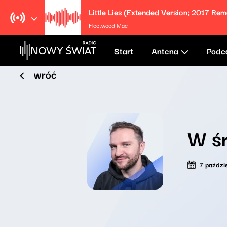
Little Lies (Extended Version; 2017 Rem
Fleetwood Mac
Start
Antena
Podc
wróć
W ś
7 paździ