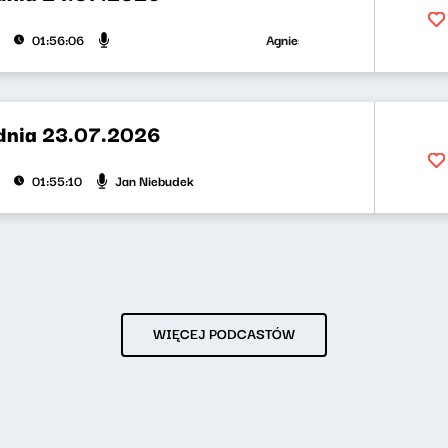
Agnieszka Lipka-Barnett, Jan Nieb
01:56:06
dnia 23.07.2026
Jan Niebudek
01:55:10
WIĘCEJ PODCASTÓW