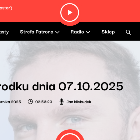
aster)
asty
Strefa Patrona
Radio
Sklep
rodku dnia 07.10.2025
ernika 2025
02:56:23
Jan Niebudek