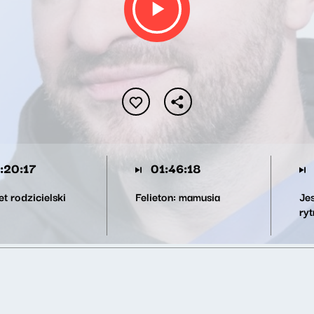
:20:17
01:46:18
t rodzicielski
Felieton: mamusia
Je
ry