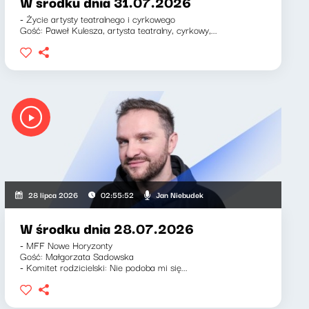
W środku dnia 31.07.2026
- Życie artysty teatralnego i cyrkowego
Gość: Paweł Kulesza, artysta teatralny, cyrkowy,...
Jan Niebudek
28 lipca 2026
02:55:52
W środku dnia 28.07.2026
- MFF Nowe Horyzonty
Gość: Małgorzata Sadowska
- Komitet rodzicielski: Nie podoba mi się...