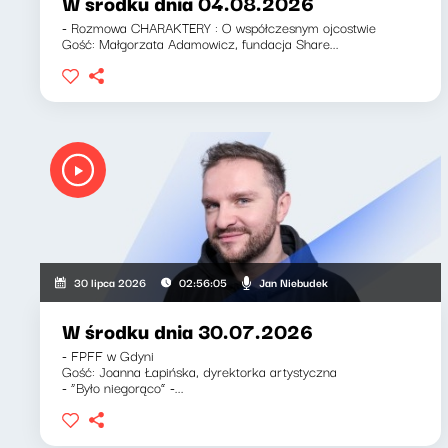
W środku dnia 04.08.2026
- Rozmowa CHARAKTERY : O współczesnym ojcostwie
Gość: Małgorzata Adamowicz, fundacja Share...
Jan Niebudek
30 lipca 2026
02:56:05
W środku dnia 30.07.2026
- FPFF w Gdyni
Gość: Joanna Łapińska, dyrektorka artystyczna
- “Było niegorąco” -...