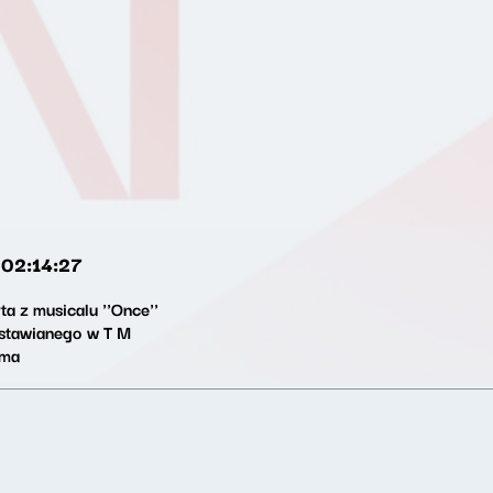
02:14:27
ta z musicalu ''Once''
stawianego w T M
ma