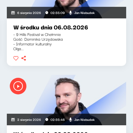
Jan Niebudek
6 sierpnia 2026
02:55:09
W środku dnia 06.08.2026
- 9 Hills Festival w Chełmnie
Gość: Dominika Urzędowska
- Informator kulturalny
Olga...
Jan Niebudek
3 sierpnia 2026
02:55:46