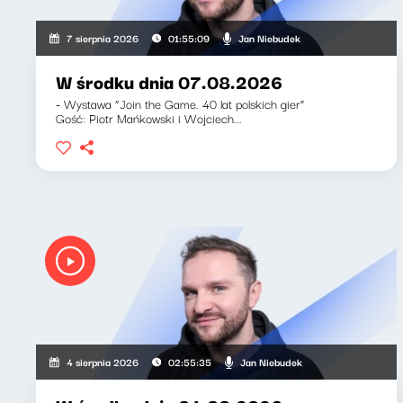
Jan Niebudek
7 sierpnia 2026
01:55:09
W środku dnia 07.08.2026
- Wystawa “Join the Game. 40 lat polskich gier”
Gość: Piotr Mańkowski i Wojciech...
Jan Niebudek
4 sierpnia 2026
02:55:35