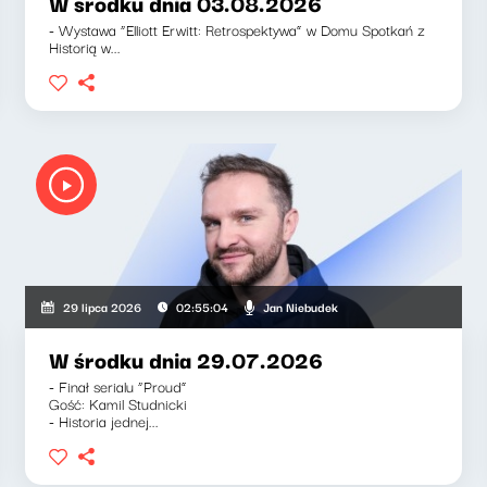
W środku dnia 03.08.2026
- Wystawa “Elliott Erwitt: Retrospektywa” w Domu Spotkań z
Historią w...
Jan Niebudek
29 lipca 2026
02:55:04
W środku dnia 29.07.2026
- Finał serialu “Proud”
Gość: Kamil Studnicki
- Historia jednej...