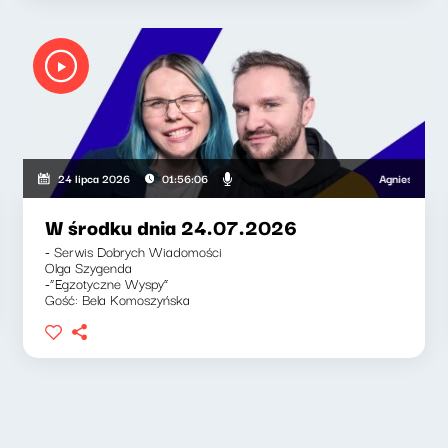
Agnieszka Lipka-
24 lipca 2026
01:56:06
W środku dnia 24.07.2026
- Serwis Dobrych Wiadomości
Olga Szygenda
-“Egzotyczne Wyspy”
Gość: Bela Komoszyńska