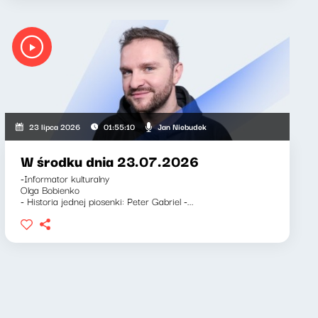
Barnett, Jan Niebudek
Jan Niebudek
23 lipca 2026
01:55:10
W środku dnia 23.07.2026
-Informator kulturalny
Olga Bobienko
- Historia jednej piosenki: Peter Gabriel -...