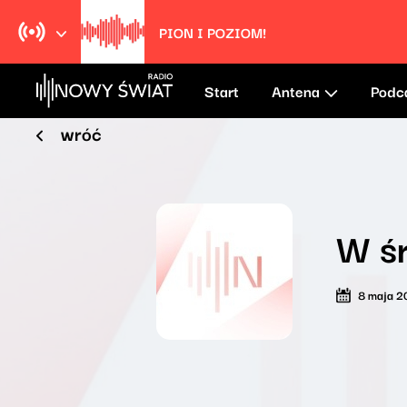
Pion i poziom!
Radio Nowy Świat
Start
Antena
Podc
wróć
W ś
8 maja 2