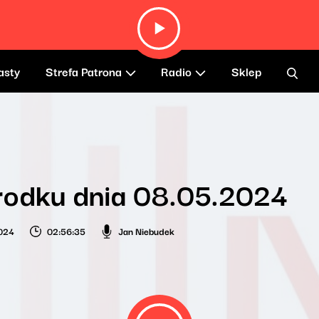
asty
Strefa Patrona
Radio
Sklep
rodku dnia 08.05.2024
024
02:56:35
Jan Niebudek