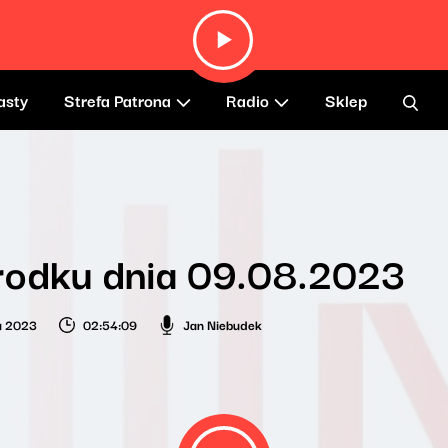
asty
Strefa Patrona
Radio
Sklep
rodku dnia 09.08.2023
ia 2023
02:54:09
Jan Niebudek