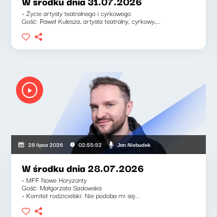
W środku dnia 31.07.2026
- Życie artysty teatralnego i cyrkowego
Gość: Paweł Kulesza, artysta teatralny, cyrkowy,...
Jan Niebudek
28 lipca 2026
02:55:52
W środku dnia 28.07.2026
- MFF Nowe Horyzonty
Gość: Małgorzata Sadowska
- Komitet rodzicielski: Nie podoba mi się...