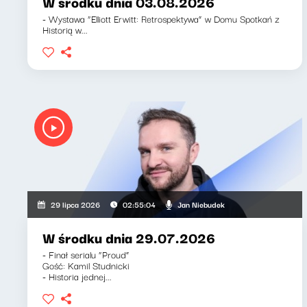
W środku dnia 03.08.2026
- Wystawa “Elliott Erwitt: Retrospektywa” w Domu Spotkań z
Historią w...
Jan Niebudek
29 lipca 2026
02:55:04
W środku dnia 29.07.2026
- Finał serialu “Proud”
Gość: Kamil Studnicki
- Historia jednej...