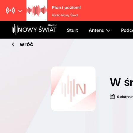
Pion i poziom!
Radio Nowy Świat
Start
Antena
Podc
wróć
W ś
9 sierpn