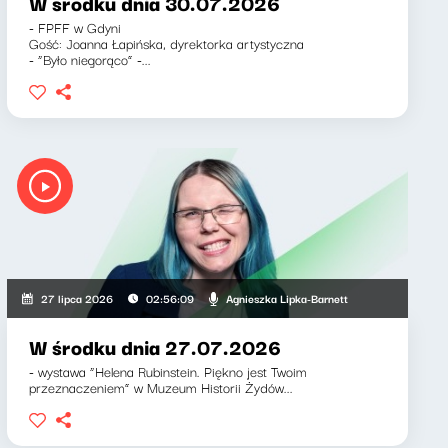
W środku dnia 30.07.2026
- FPFF w Gdyni
Gość: Joanna Łapińska, dyrektorka artystyczna
- “Było niegorąco” -...
Agnieszka Lipka-Barnett
27 lipca 2026
02:56:09
W środku dnia 27.07.2026
- wystawa “Helena Rubinstein. Piękno jest Twoim
przeznaczeniem” w Muzeum Historii Żydów...