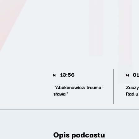
13:56
01
''Abakanowicz: trauma i
Zaczyt
sława''
Radiu
Opis podcastu