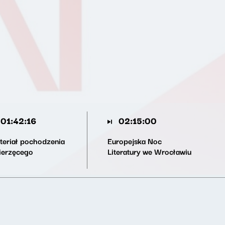
01:42:16
02:15:00
teriał pochodzenia
Europejska Noc
ierzęcego
Literatury we Wrocławiu