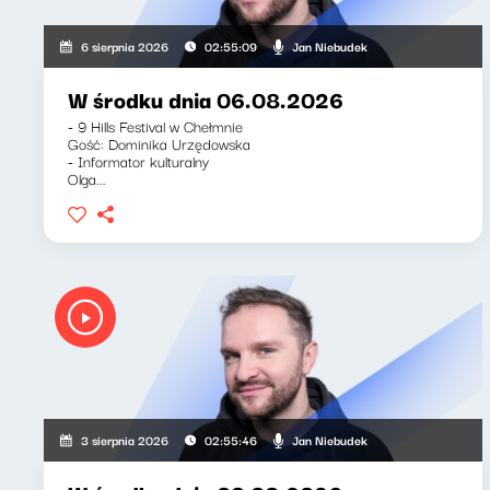
Jan Niebudek
6 sierpnia 2026
02:55:09
W środku dnia 06.08.2026
- 9 Hills Festival w Chełmnie
Gość: Dominika Urzędowska
- Informator kulturalny
Olga...
Jan Niebudek
3 sierpnia 2026
02:55:46