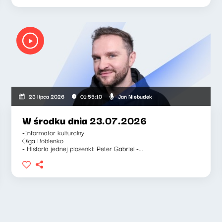
a-Barnett, Jan Niebudek
Jan Niebudek
23 lipca 2026
01:55:10
W środku dnia 23.07.2026
-Informator kulturalny
Olga Bobienko
- Historia jednej piosenki: Peter Gabriel -...