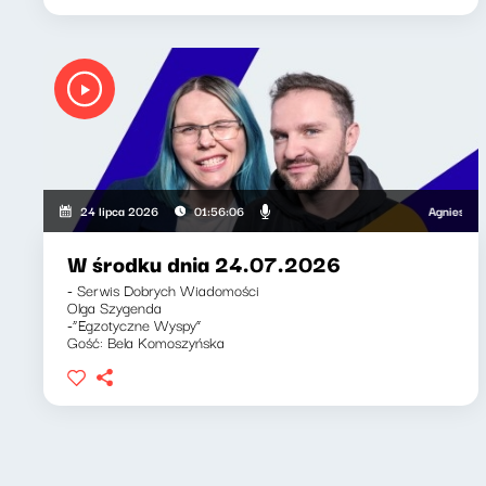
Agnieszka Lipk
24 lipca 2026
01:56:06
W środku dnia 24.07.2026
- Serwis Dobrych Wiadomości
Olga Szygenda
-“Egzotyczne Wyspy”
Gość: Bela Komoszyńska