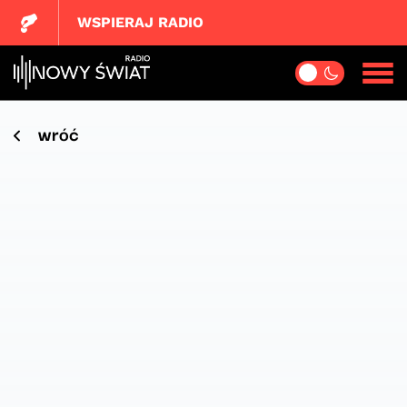
WSPIERAJ RADIO
wróć