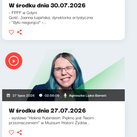
W środku dnia 30.07.2026
- FPFF w Gdyni
Gość: Joanna Łapińska, dyrektorka artystyczna
- “Było niegorąco” -...
Agnieszka Lipka-Barnett
27 lipca 2026
02:56:09
W środku dnia 27.07.2026
- wystawa “Helena Rubinstein. Piękno jest Twoim
przeznaczeniem” w Muzeum Historii Żydów...