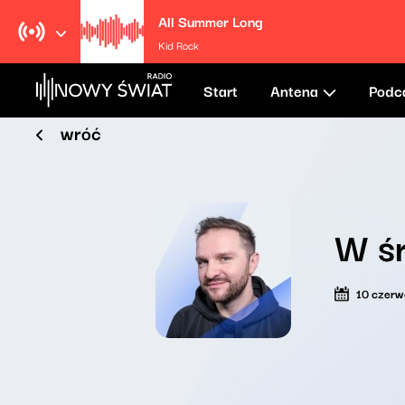
All Summer Long
Kid Rock
Start
Antena
Podc
wróć
W ś
10 czer