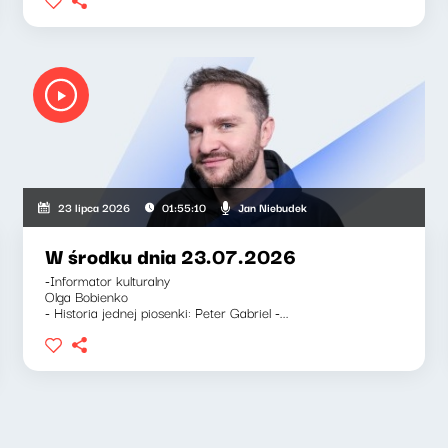
arnett, Jan Niebudek
Jan Niebudek
23 lipca 2026
01:55:10
W środku dnia 23.07.2026
-Informator kulturalny
Olga Bobienko
- Historia jednej piosenki: Peter Gabriel -...