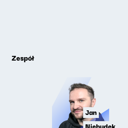
Zespół
Jan
Niebudek