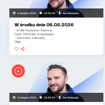
Jan Niebudek
6 sierpnia 2026
02:55:09
W środku dnia 06.08.2026
- 9 Hills Festival w Chełmnie
Gość: Dominika Urzędowska
- Informator kulturalny
Olga...
Jan Niebudek
3 sierpnia 2026
02:55:46