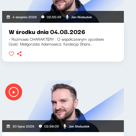
Jan Niebudek
4 sierpnia 2026
02:55:35
W środku dnia 04.08.2026
- Rozmowa CHARAKTERY : O współczesnym ojcostwie
Gość: Małgorzata Adamowicz, fundacja Share...
Jan Niebudek
30 lipca 2026
02:56:05