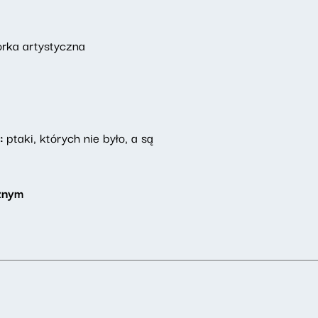
rka artystyczna
o:
ptaki, których nie było, a są
cznym