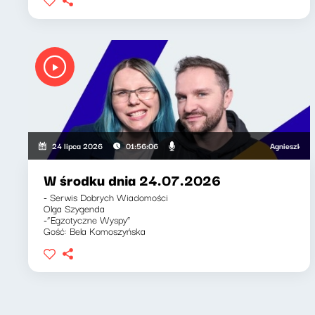
Agnieszka Lipka-B
24 lipca 2026
01:56:06
W środku dnia 24.07.2026
- Serwis Dobrych Wiadomości
Olga Szygenda
-“Egzotyczne Wyspy”
Gość: Bela Komoszyńska