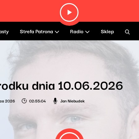
asty
Strefa Patrona
Radio
Sklep
rodku dnia 10.06.2026
wca 2026
02:55:04
Jan Niebudek