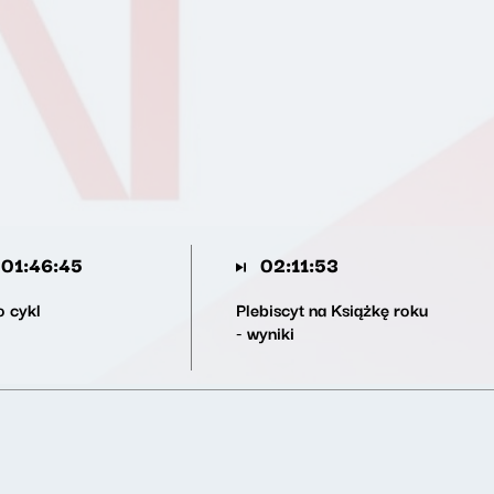
01:46:45
02:11:53
o cykl
Plebiscyt na Książkę roku
- wyniki