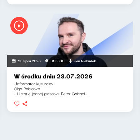
ka-Barnett, Jan Niebudek
Jan Niebudek
23 lipca 2026
01:55:10
W środku dnia 23.07.2026
-Informator kulturalny
Olga Bobienko
- Historia jednej piosenki: Peter Gabriel -...