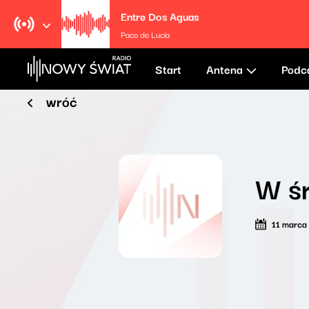
Entre Dos Aguas
Paco de Lucía
Start
Antena
Podc
wróć
W śr
11 marca