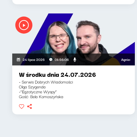
Agnieszka Lip
24 lipca 2026
01:56:06
W środku dnia 24.07.2026
- Serwis Dobrych Wiadomości
Olga Szygenda
-“Egzotyczne Wyspy”
Gość: Bela Komoszyńska