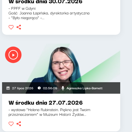
W środku dnia 30.07.2026
- FPFF w Gdyni
Gość: Joanna Łapińska, dyrektorka artystyczna
- “Było niegorąco” -...
Agnieszka Lipka-Barnett
27 lipca 2026
02:56:09
W środku dnia 27.07.2026
- wystawa “Helena Rubinstein. Piękno jest Twoim
przeznaczeniem” w Muzeum Historii Żydów...