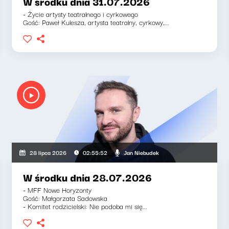
W środku dnia 31.07.2026
- Życie artysty teatralnego i cyrkowego
Gość: Paweł Kulesza, artysta teatralny, cyrkowy,...
Jan Niebudek
28 lipca 2026
02:55:52
W środku dnia 28.07.2026
- MFF Nowe Horyzonty
Gość: Małgorzata Sadowska
- Komitet rodzicielski: Nie podoba mi się...