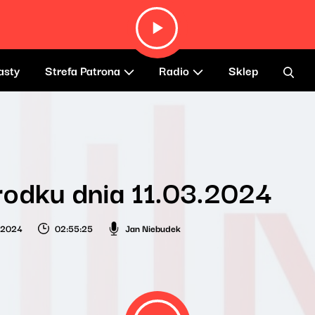
asty
Strefa Patrona
Radio
Sklep
odku dnia 11.03.2024
 2024
02:55:25
Jan Niebudek