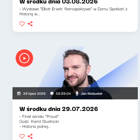
W środku dnia 03.08.2026
- Wystawa “Elliott Erwitt: Retrospektywa” w Domu Spotkań z
Historią w...
Jan Niebudek
29 lipca 2026
02:55:04
W środku dnia 29.07.2026
- Finał serialu “Proud”
Gość: Kamil Studnicki
- Historia jednej...