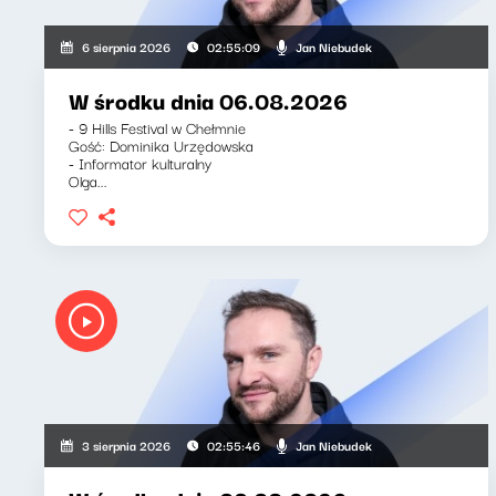
Jan Niebudek
6 sierpnia 2026
02:55:09
W środku dnia 06.08.2026
- 9 Hills Festival w Chełmnie
Gość: Dominika Urzędowska
- Informator kulturalny
Olga...
Jan Niebudek
3 sierpnia 2026
02:55:46