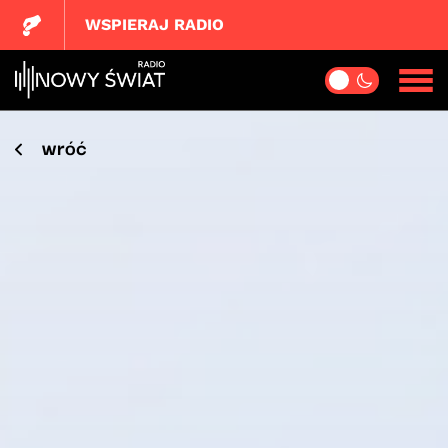
WSPIERAJ RADIO
wróć