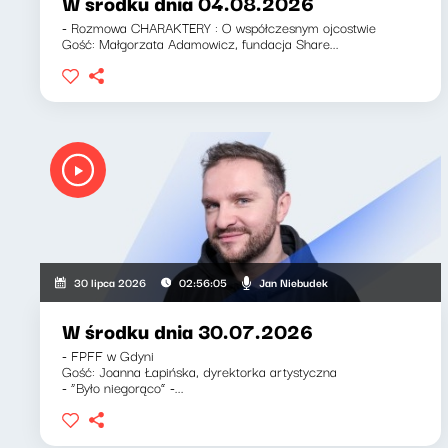
W środku dnia 04.08.2026
- Rozmowa CHARAKTERY : O współczesnym ojcostwie
Gość: Małgorzata Adamowicz, fundacja Share...
Jan Niebudek
30 lipca 2026
02:56:05
W środku dnia 30.07.2026
- FPFF w Gdyni
Gość: Joanna Łapińska, dyrektorka artystyczna
- “Było niegorąco” -...