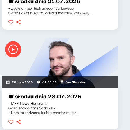
W środku dnia 31.07.2026
- Życie artysty teatralnego i cyrkowego
Gość: Paweł Kulesza, artysta teatralny, cyrkowy,...
Jan Niebudek
28 lipca 2026
02:55:52
W środku dnia 28.07.2026
- MFF Nowe Horyzonty
Gość: Małgorzata Sadowska
- Komitet rodzicielski: Nie podoba mi się...