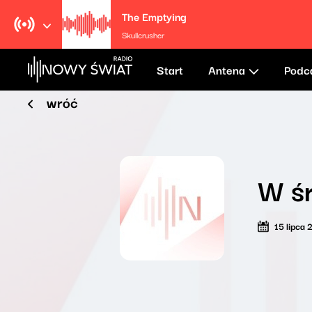
The Emptying
Skullcrusher
Start
Antena
Podc
wróć
W ś
15 lipca