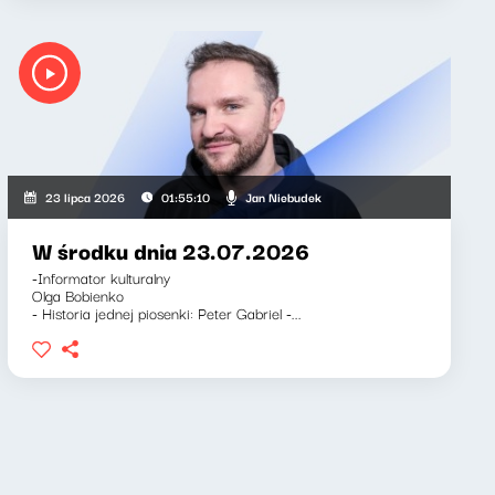
Jan Niebudek
23 lipca 2026
01:55:10
W środku dnia 23.07.2026
-Informator kulturalny
Olga Bobienko
- Historia jednej piosenki: Peter Gabriel -...