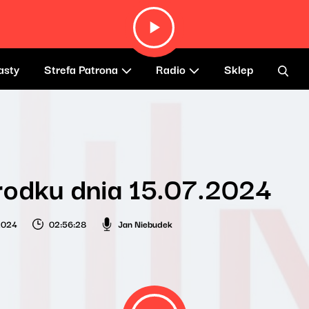
asty
Strefa Patrona
Radio
Sklep
rodku dnia 15.07.2024
 2024
02:56:28
Jan Niebudek