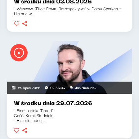
W środku dnia 03.08.2026
- Wystawa “Elliott Erwitt: Retrospektywa” w Domu Spotkań z
Historią w...
Jan Niebudek
29 lipca 2026
02:55:04
W środku dnia 29.07.2026
- Finał serialu “Proud”
Gość: Kamil Studnicki
- Historia jednej...