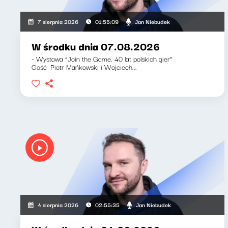
Jan Niebudek
7 sierpnia 2026
01:55:09
W środku dnia 07.08.2026
- Wystawa “Join the Game. 40 lat polskich gier”
Gość: Piotr Mańkowski i Wojciech...
Jan Niebudek
4 sierpnia 2026
02:55:35