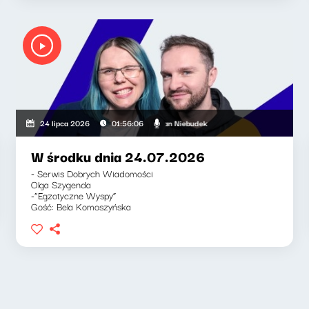
Agnieszka Lipka-Barnett, Jan Niebudek
24 lipca 2026
01:56:06
W środku dnia 24.07.2026
- Serwis Dobrych Wiadomości
Olga Szygenda
-“Egzotyczne Wyspy”
Gość: Bela Komoszyńska