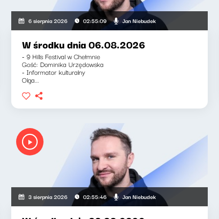
Jan Niebudek
6 sierpnia 2026
02:55:09
W środku dnia 06.08.2026
- 9 Hills Festival w Chełmnie
Gość: Dominika Urzędowska
- Informator kulturalny
Olga...
Jan Niebudek
3 sierpnia 2026
02:55:46