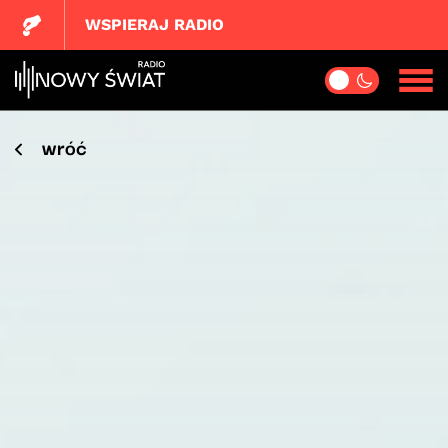
WSPIERAJ RADIO
wróć