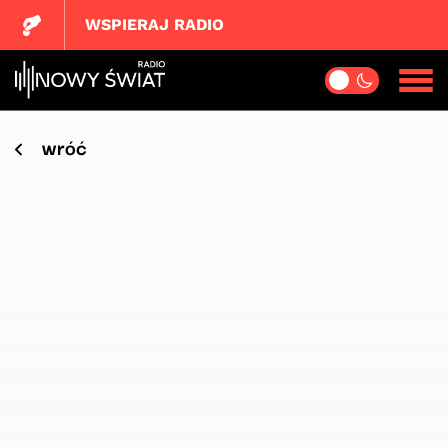
WSPIERAJ RADIO
wróć