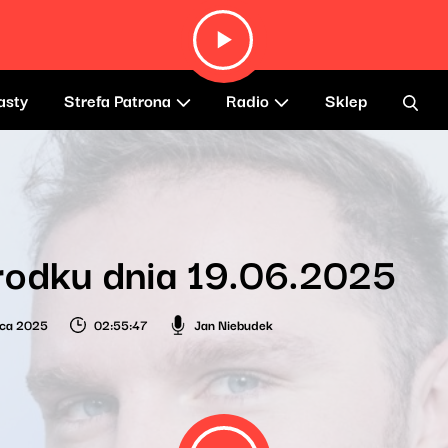
asty
Strefa Patrona
Radio
Sklep
rodku dnia 19.06.2025
wca 2025
02:55:47
Jan Niebudek