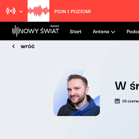
PION I POZIOM!
Start
Antena
Podc
wróć
W ś
19 czer