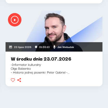
a-Barnett, Jan Niebudek
Jan Niebudek
23 lipca 2026
01:55:10
W środku dnia 23.07.2026
-Informator kulturalny
Olga Bobienko
- Historia jednej piosenki: Peter Gabriel -...