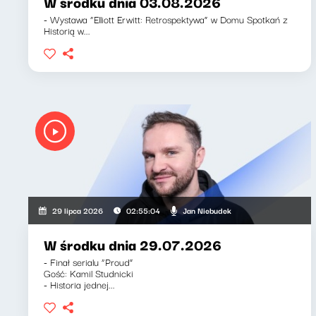
W środku dnia 03.08.2026
- Wystawa “Elliott Erwitt: Retrospektywa” w Domu Spotkań z
Historią w...
Jan Niebudek
29 lipca 2026
02:55:04
W środku dnia 29.07.2026
- Finał serialu “Proud”
Gość: Kamil Studnicki
- Historia jednej...