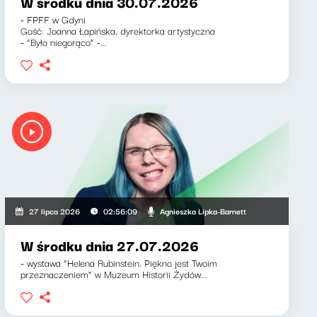
W środku dnia 30.07.2026
- FPFF w Gdyni
Gość: Joanna Łapińska, dyrektorka artystyczna
- “Było niegorąco” -...
Agnieszka Lipka-Barnett
27 lipca 2026
02:56:09
W środku dnia 27.07.2026
- wystawa “Helena Rubinstein. Piękno jest Twoim
przeznaczeniem” w Muzeum Historii Żydów...