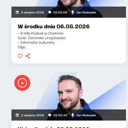
Jan Niebudek
6 sierpnia 2026
02:55:09
W środku dnia 06.08.2026
- 9 Hills Festival w Chełmnie
Gość: Dominika Urzędowska
- Informator kulturalny
Olga...
Jan Niebudek
3 sierpnia 2026
02:55:46