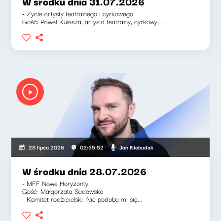
W środku dnia 31.07.2026
- Życie artysty teatralnego i cyrkowego
Gość: Paweł Kulesza, artysta teatralny, cyrkowy,...
Jan Niebudek
28 lipca 2026
02:55:52
W środku dnia 28.07.2026
- MFF Nowe Horyzonty
Gość: Małgorzata Sadowska
- Komitet rodzicielski: Nie podoba mi się...