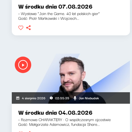
W środku dnia 07.08.2026
- Wystawa “Join the Game. 40 lat polskich gier”
Gość: Piotr Mańkowski i Wojciech...
Jan Niebudek
4 sierpnia 2026
02:55:35
W środku dnia 04.08.2026
- Rozmowa CHARAKTERY : O współczesnym ojcostwie
Gość: Małgorzata Adamowicz, fundacja Share...