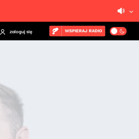
zaloguj się
WSPIERAJ RADIO