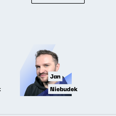
Jan
t
Niebudek