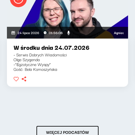
Agnieszka Lipka-Ba
24 lipca 2026
01:56:06
W środku dnia 24.07.2026
- Serwis Dobrych Wiadomości
Olga Szygenda
-“Egzotyczne Wyspy”
Gość: Bela Komoszyńska
WIĘCEJ PODCASTÓW