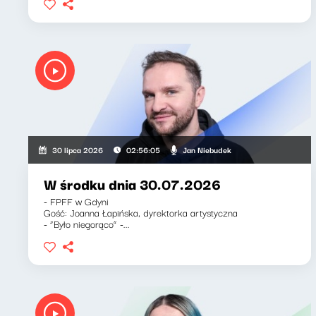
Jan Niebudek
30 lipca 2026
02:56:05
W środku dnia 30.07.2026
- FPFF w Gdyni
Gość: Joanna Łapińska, dyrektorka artystyczna
- “Było niegorąco” -...