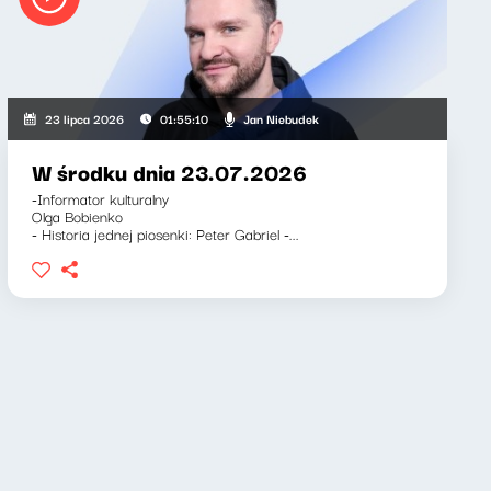
rnett, Jan Niebudek
Jan Niebudek
23 lipca 2026
01:55:10
W środku dnia 23.07.2026
-Informator kulturalny
Olga Bobienko
- Historia jednej piosenki: Peter Gabriel -...