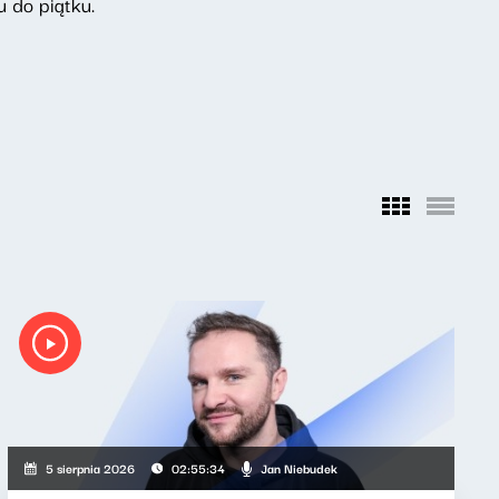
 do piątku.
Jan Niebudek
5 sierpnia 2026
02:55:34