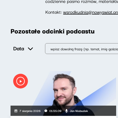
codzienne pasmo rozmów, materiałów 
Kontakt:
wsrodkudnia@nowyswiat.on
Pozostałe odcinki podcastu
Data
Jan Niebudek
7 sierpnia 2026
01:55:09