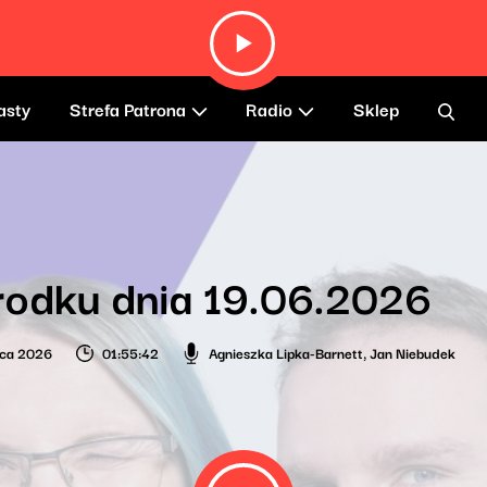
asty
Strefa Patrona
Radio
Sklep
rodku dnia 19.06.2026
wca 2026
01:55:42
Agnieszka Lipka-Barnett
,
Jan Niebudek