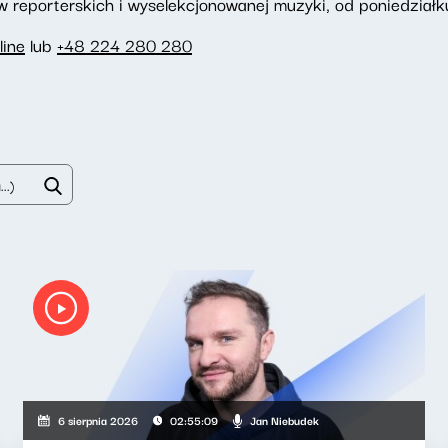
reporterskich i wyselekcjonowanej muzyki, od poniedziałku
line
lub
+48 224 280 280
Jan Niebudek
6 sierpnia 2026
02:55:09