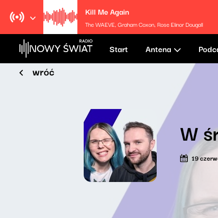
Kill Me Again
The WAEVE, Graham Coxon, Rose Elinor Dougall
Start
Antena
Podc
wróć
W ś
19 czer