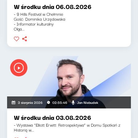
W środku dnia 06.08.2026
- 9 Hills Festival w Chełmnie
Gość: Dominika Urzędowska
- Informator kulturalny
Olga...
Jan Niebudek
3 sierpnia 2026
02:55:46
W środku dnia 03.08.2026
- Wystawa “Elliott Erwitt: Retrospektywa” w Domu Spotkań z
Historią w...