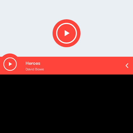
Heroes
David Bowie
Opis podcastu