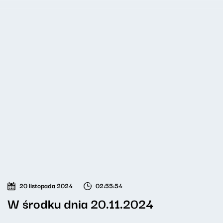
20 listopada 2024
02:55:54
W środku dnia 20.11.2024