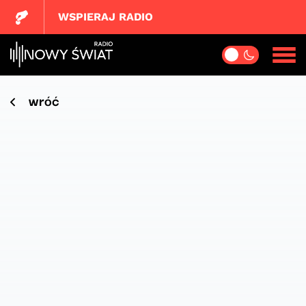
WSPIERAJ RADIO
wróć