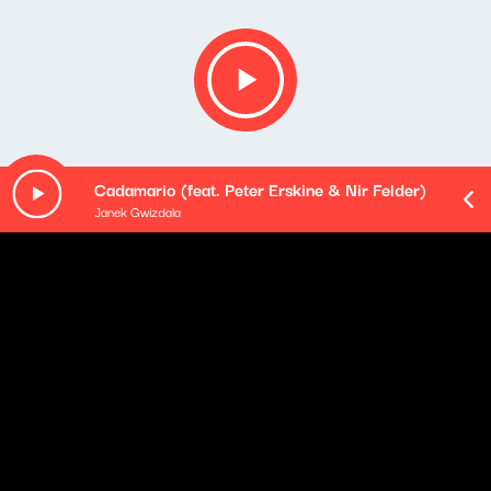
Cadamario (feat. Peter Erskine & Nir Felder)
Janek Gwizdala
Opis podcastu
Tematy ważne, ciekawe i inspirujące. Goście, którzy
potrafią zaciekawić tym, w czym sami czują się