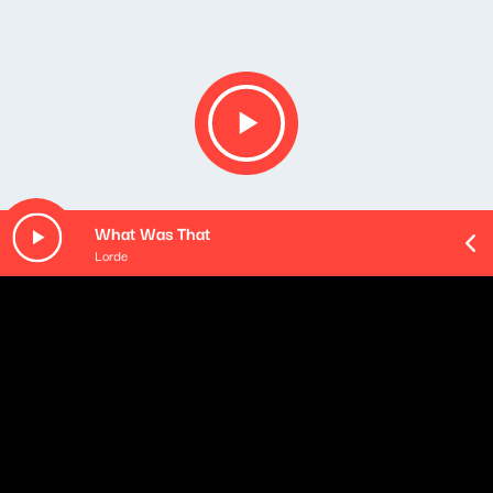
What Was That
Lorde
Opis podcastu