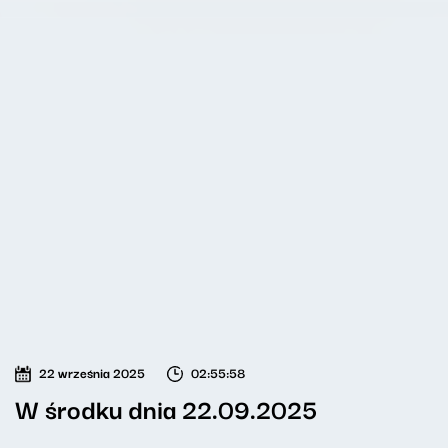
22 września 2025
02:55:58
W środku dnia 22.09.2025