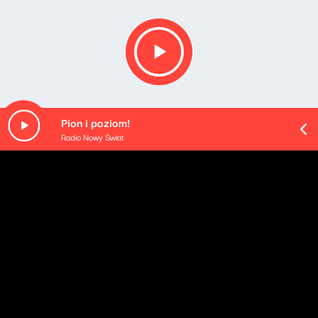
Pion i poziom!
Radio Nowy Świat
Opis podcastu
Tematy ważne, ciekawe i inspirujące. Goście, którzy
potrafią zaciekawić tym, w czym sami czują się