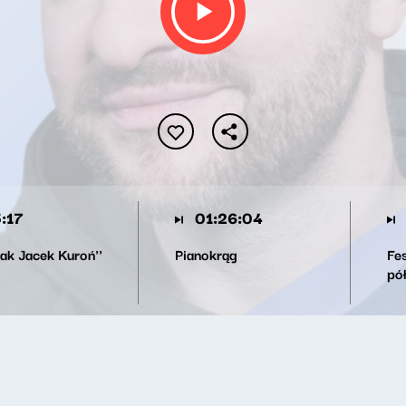
:17
01:26:04
jak Jacek Kuroń''
Pianokrąg
Fes
pó