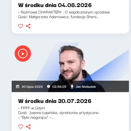
W środku dnia 04.08.2026
- Rozmowa CHARAKTERY : O współczesnym ojcostwie
Gość: Małgorzata Adamowicz, fundacja Share...
Jan Niebudek
30 lipca 2026
02:56:05
W środku dnia 30.07.2026
- FPFF w Gdyni
Gość: Joanna Łapińska, dyrektorka artystyczna
- “Było niegorąco” -...