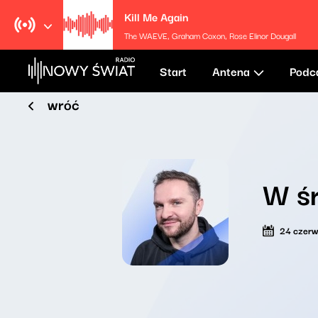
Kill Me Again
The WAEVE, Graham Coxon, Rose Elinor Dougall
Start
Antena
Podc
wróć
W ś
24 czer