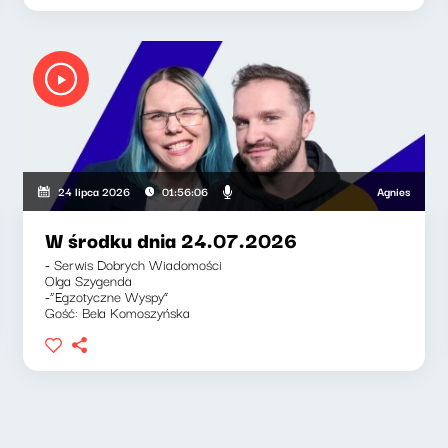
Agnieszka Lipka-Ba
24 lipca 2026
01:56:06
W środku dnia 24.07.2026
- Serwis Dobrych Wiadomości
Olga Szygenda
-“Egzotyczne Wyspy”
Gość: Bela Komoszyńska