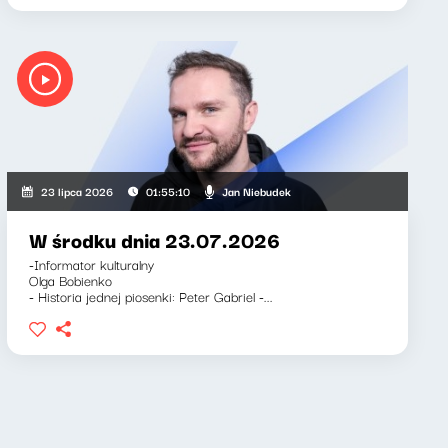
rnett, Jan Niebudek
Jan Niebudek
23 lipca 2026
01:55:10
W środku dnia 23.07.2026
-Informator kulturalny
Olga Bobienko
- Historia jednej piosenki: Peter Gabriel -...