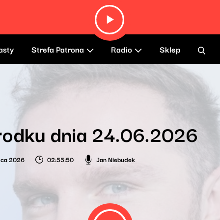
asty
Strefa Patrona
Radio
Sklep
rodku dnia 24.06.2026
wca 2026
02:55:50
Jan Niebudek