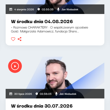
Jan Niebudek
4 sierpnia 2026
02:55:35
W środku dnia 04.08.2026
- Rozmowa CHARAKTERY : O współczesnym ojcostwie
Gość: Małgorzata Adamowicz, fundacja Share...
Jan Niebudek
30 lipca 2026
02:56:05
W środku dnia 30.07.2026