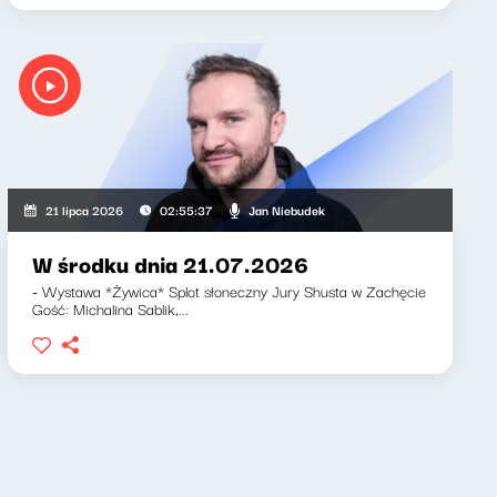
Jan Niebudek
21 lipca 2026
02:55:37
W środku dnia 21.07.2026
- Wystawa *Żywica* Splot słoneczny Jury Shusta w Zachęcie
Gość: Michalina Sablik,...