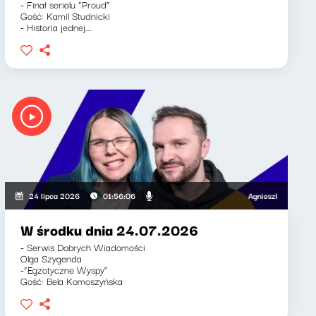
- Finał serialu “Proud”
Gość: Kamil Studnicki
- Historia jednej...
Agnieszka Lipka-Barnet
24 lipca 2026
01:56:06
W środku dnia 24.07.2026
- Serwis Dobrych Wiadomości
Olga Szygenda
-“Egzotyczne Wyspy”
Gość: Bela Komoszyńska