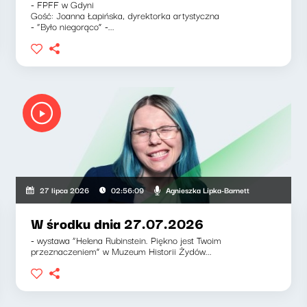
- FPFF w Gdyni
Gość: Joanna Łapińska, dyrektorka artystyczna
- “Było niegorąco” -...
Agnieszka Lipka-Barnett
27 lipca 2026
02:56:09
W środku dnia 27.07.2026
- wystawa “Helena Rubinstein. Piękno jest Twoim
przeznaczeniem” w Muzeum Historii Żydów...