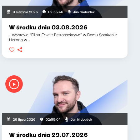
Jan Niebudek
3 sierpnia 2026
02:55:46
W środku dnia 03.08.2026
- Wystawa “Elliott Erwitt: Retrospektywa” w Domu Spotkań z
Historią w...
Jan Niebudek
29 lipca 2026
02:55:04
W środku dnia 29.07.2026