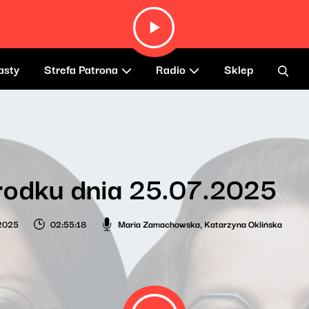
asty
Strefa Patrona
Radio
Sklep
rodku dnia 25.07.2025
 2025
02:55:18
Maria Zamachowska
,
Katarzyna Oklińska