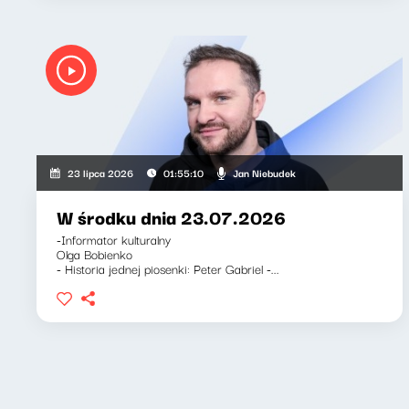
Jan Niebudek
23 lipca 2026
01:55:10
W środku dnia 23.07.2026
-Informator kulturalny
Olga Bobienko
- Historia jednej piosenki: Peter Gabriel -...