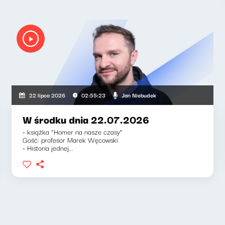
Jan Niebudek
22 lipca 2026
02:55:23
W środku dnia 22.07.2026
- książka “Homer na nasze czasy”
Gość: profesor Marek Węcowski
- Historia jednej...