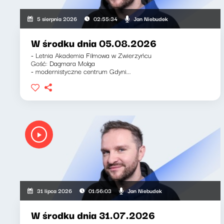
Jan Niebudek
5 sierpnia 2026
02:55:34
W środku dnia 05.08.2026
- Letnia Akademia Filmowa w Zwierzyńcu
Gość: Dagmara Molga
- modernistyczne centrum Gdyni...
Jan Niebudek
31 lipca 2026
01:56:03
W środku dnia 31.07.2026