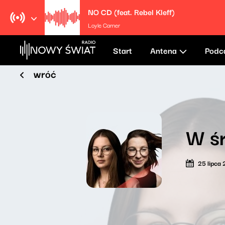
NO CD (feat. Rebel Kleff)
Loyle Carner
Start
Antena
Podc
wróć
W ś
25 lipca