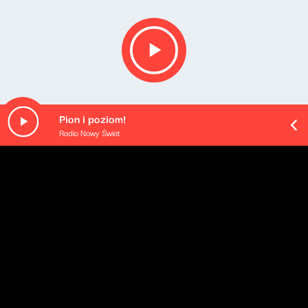
Pion i poziom!
Radio Nowy Świat
Opis podcastu
Tematy ważne, ciekawe i inspirujące. Goście, którzy
potrafią zaciekawić tym, w czym sami czują się