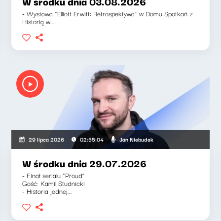
W środku dnia 03.08.2026
- Wystawa “Elliott Erwitt: Retrospektywa” w Domu Spotkań z
Historią w...
Jan Niebudek
29 lipca 2026
02:55:04
W środku dnia 29.07.2026
- Finał serialu “Proud”
Gość: Kamil Studnicki
- Historia jednej...