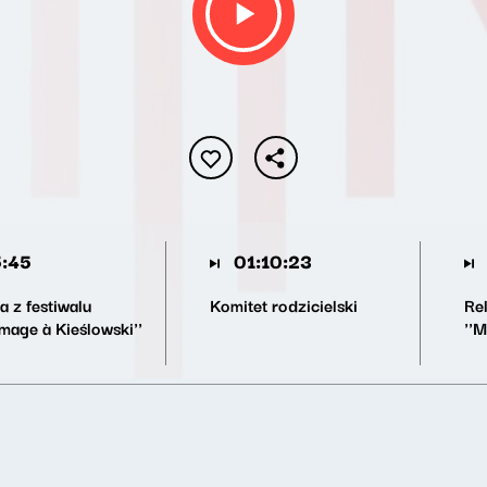
:45
01:10:23
a z festiwalu
Komitet rodzicielski
Rel
mage à Kieślowski''
''