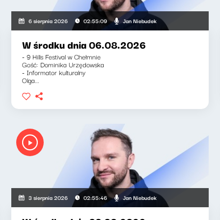
Jan Niebudek
6 sierpnia 2026
02:55:09
W środku dnia 06.08.2026
- 9 Hills Festival w Chełmnie
Gość: Dominika Urzędowska
- Informator kulturalny
Olga...
Jan Niebudek
3 sierpnia 2026
02:55:46