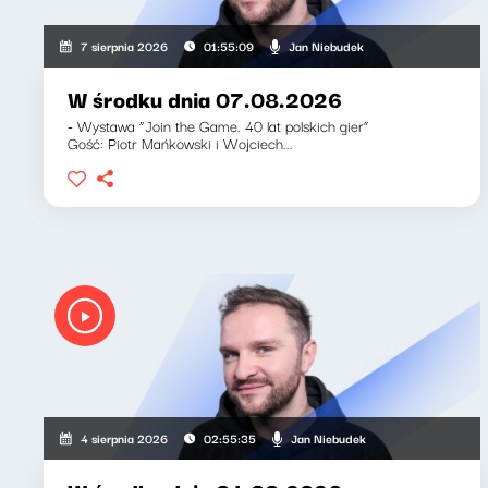
Jan Niebudek
7 sierpnia 2026
01:55:09
W środku dnia 07.08.2026
- Wystawa “Join the Game. 40 lat polskich gier”
Gość: Piotr Mańkowski i Wojciech...
Jan Niebudek
4 sierpnia 2026
02:55:35