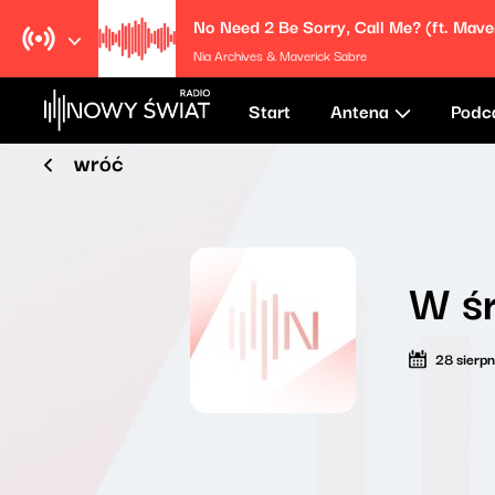
Nia Archives & Maverick Sabre
Start
Antena
Podc
wróć
W ś
28 sierp