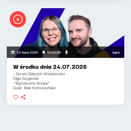
Agnieszka Lipka
24 lipca 2026
01:56:06
W środku dnia 24.07.2026
- Serwis Dobrych Wiadomości
Olga Szygenda
-“Egzotyczne Wyspy”
Gość: Bela Komoszyńska