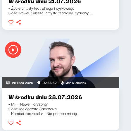
W środku dnia 31.07.2026
- Życie artysty teatralnego i cyrkowego
Gość: Paweł Kulesza, artysta teatralny, cyrkowy,...
Jan Niebudek
28 lipca 2026
02:55:52
W środku dnia 28.07.2026
- MFF Nowe Horyzonty
Gość: Małgorzata Sadowska
- Komitet rodzicielski: Nie podoba mi się...