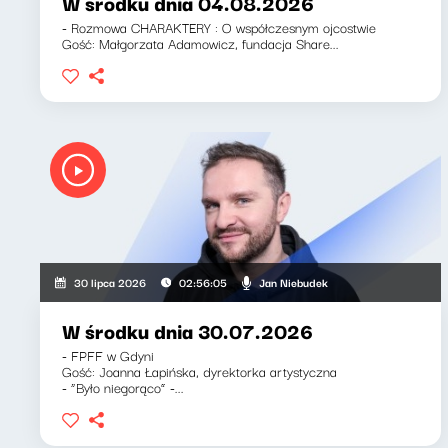
W środku dnia 04.08.2026
- Rozmowa CHARAKTERY : O współczesnym ojcostwie
Gość: Małgorzata Adamowicz, fundacja Share...
Jan Niebudek
30 lipca 2026
02:56:05
W środku dnia 30.07.2026
- FPFF w Gdyni
Gość: Joanna Łapińska, dyrektorka artystyczna
- “Było niegorąco” -...