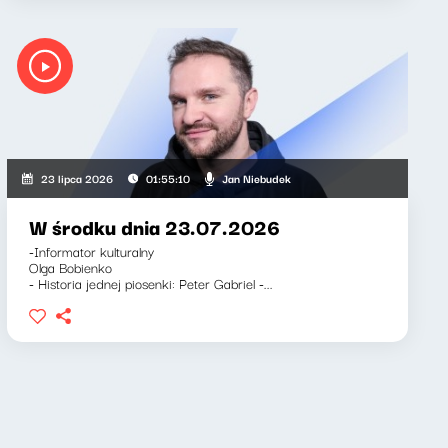
-Barnett, Jan Niebudek
Jan Niebudek
23 lipca 2026
01:55:10
W środku dnia 23.07.2026
-Informator kulturalny
Olga Bobienko
- Historia jednej piosenki: Peter Gabriel -...