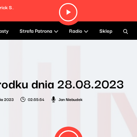
No Need 2 Be Sorry, Call Me? (ft. Maverick Sabre)
asty
Strefa Patrona
Radio
Sklep
rodku dnia 28.08.2023
nia 2023
02:55:54
Jan Niebudek