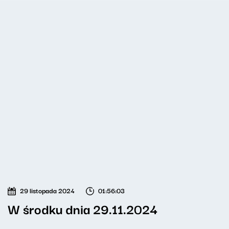
29 listopada 2024
01:56:03
W środku dnia 29.11.2024