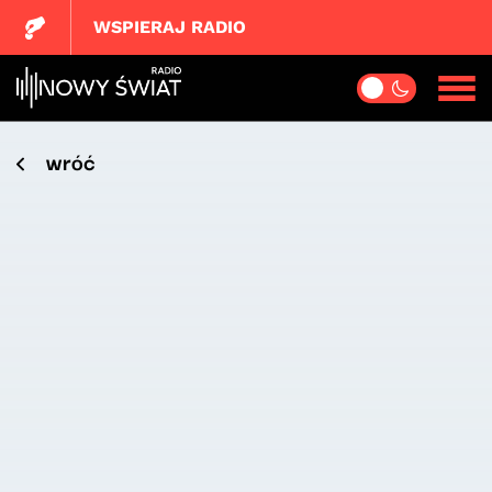
WSPIERAJ RADIO
wróć