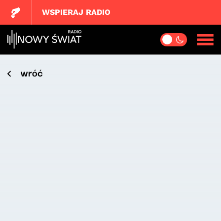
WSPIERAJ RADIO
wróć