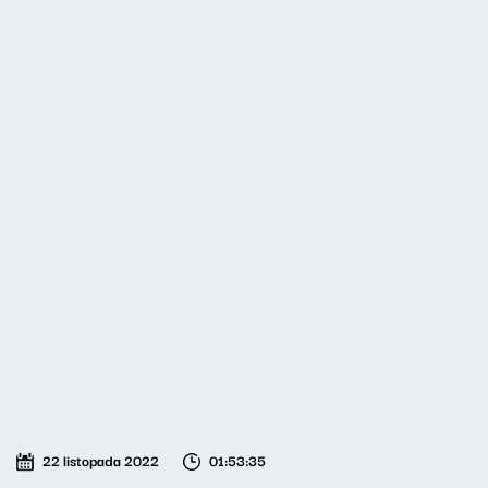
22 listopada 2022
01:53:35