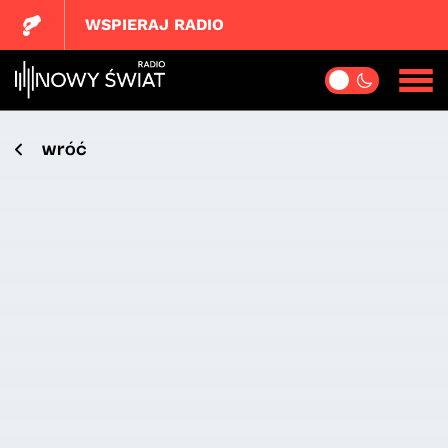
WSPIERAJ RADIO
wróć