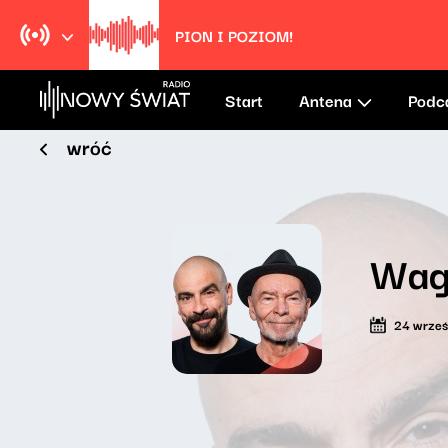
PION I POZIOM!
Start
Antena
Podc
wróć
Wag
24 wrześ