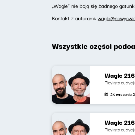
„Wagle” nie boją się żadnego gatunku
Kontakt z autorami:
wagle@nowyswiat
Wszystkie części podca
Wagle 216 
Playlista audycj
24 września 
Wagle 216
Playlista audyc