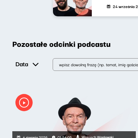
24 września 
Pozostałe odcinki podcastu
Data
Wojciech Waglewski
4 sierpnia 2026
01:54:05