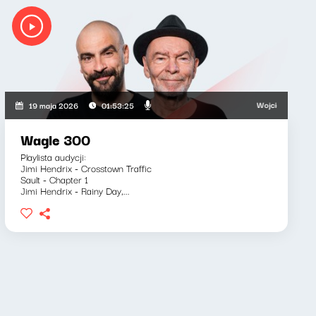
i, Bartosz "Fisz" Waglewski
Wojciech Waglewski, B
19 maja 2026
01:53:25
Wagle 300
Playlista audycji:
Jimi Hendrix - Crosstown Traffic
Sault - Chapter 1
Jimi Hendrix - Rainy Day,...