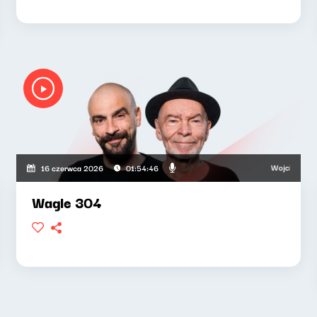
Wojciech Waglews
16 czerwca 2026
01:54:46
Wagle 304