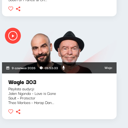
ki, Bartosz "Fisz" Waglewski
Wojciech Waglewski, 
9 czerwca 2026
01:53:33
Wagle 303
Playlista audycji:
Jalen Ngonda - Love is Gone
Sault - Protector
Thee Marloes - Harap Dan...