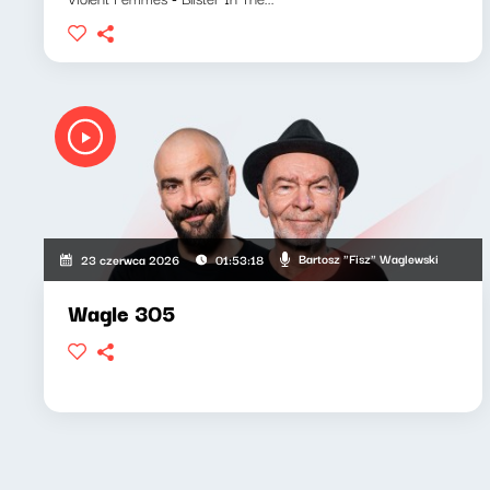
Bartosz "Fisz" Waglewski
23 czerwca 2026
01:53:18
Wagle 305