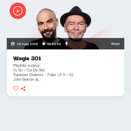
wski, Bartosz "Fisz" Waglewski
Wojciech Waglewsk
26 maja 2026
01:53:58
Wagle 301
Playlista audycji:
Yu Su - Cul De Sac
Topdown Dialectic - False LP A - 02
John Beltran &...