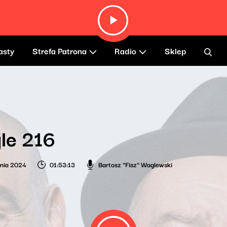
asty
Strefa Patrona
Radio
Sklep
le 216
nia 2024
01:53:13
Bartosz "Fisz" Waglewski