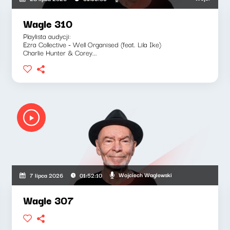
Wagle 310
Playlista audycji:
Ezra Collective - Well Organised (feat. Lila Ike)
Charlie Hunter & Corey...
wski, Bartosz "Fisz" Waglewski
Wojciech Waglewski
7 lipca 2026
01:52:10
Wagle 307