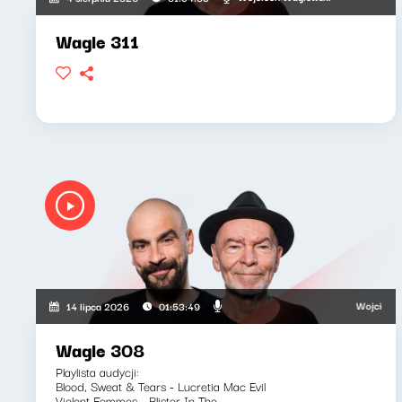
Wagle 311
Wojciech Wagle
14 lipca 2026
01:53:49
Wagle 308
Playlista audycji:
Blood, Sweat & Tears - Lucretia Mac Evil
Violent Femmes - Blister In The...