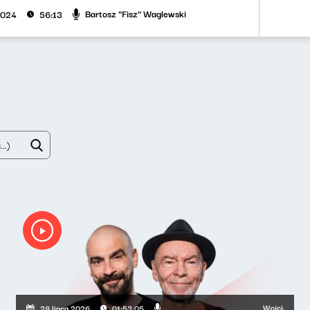
Bartosz "Fisz" Waglewski
2024
56:13
Wojciech Waglewsk
28 lipca 2026
01:53:05