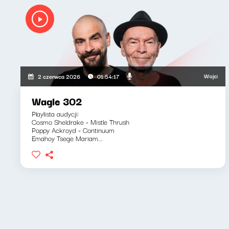
Wojciech Wagle
2 czerwca 2026
01:54:17
Wagle 302
Playlista audycji:
Cosmo Sheldrake - Mistle Thrush
Poppy Ackroyd - Continuum
Emahoy Tsege Mariam...