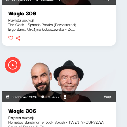
Wagle 309
Playlista audycji:
The Clash - Spanish Bombs (Remastered)
Ergo Band, Grażyna Łobaszewska - Za...
Wojciech Waglewski,
30 czerwca 2026
01:54:22
Wagle 306
Playlista audycji:
Homeboy Sandman & Jack Splash - TWENTYFOURSEVEN
South of France & Crl...