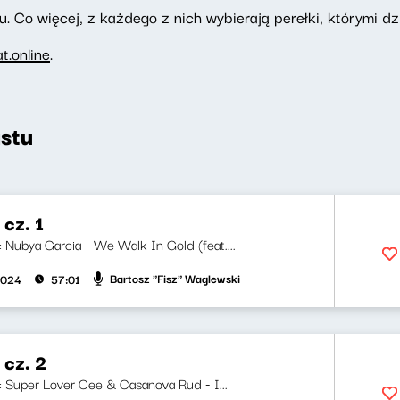
. Co więcej, z każdego z nich wybierają perełki, którymi dzi
.online
.
stu
cz. 1
i: Nubya Garcia - We Walk In Gold (feat....
Bartosz "Fisz" Waglewski
2024
57:01
 cz. 2
ji: Super Lover Cee & Casanova Rud - I...