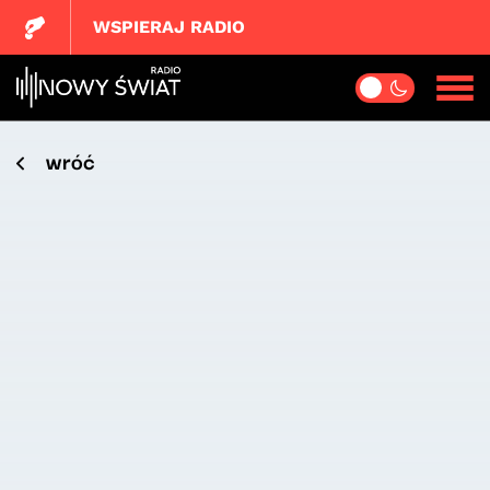
WSPIERAJ RADIO
wróć