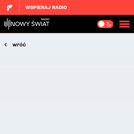
WSPIERAJ RADIO
wróć