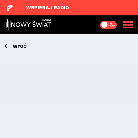
WSPIERAJ RADIO
wróć