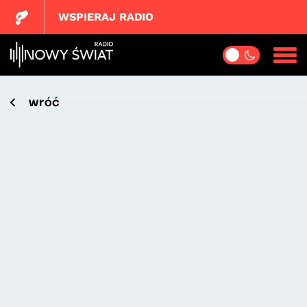
WSPIERAJ RADIO
wróć