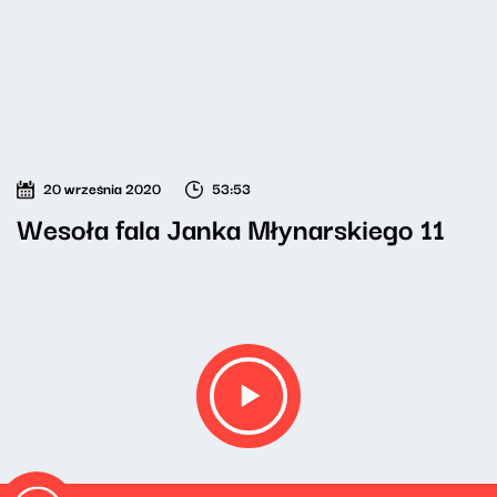
20 września 2020
53:53
Wesoła fala Janka Młynarskiego 11