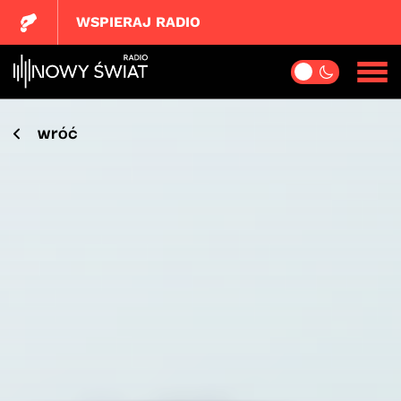
WSPIERAJ RADIO
wróć