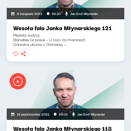
Jan Emil Młynarski
6 listopada 2022
56:30
Wesoła fala Janka Młynarskiego 121
Playlista audycji:
Stanisław Grzesiuk - U cioci na imieninach
Orkiestra uliczna z Chmielnej -...
Jan Emil Młynarski
16 października 2022
58:02
Wesoła fala Janka Młynarskiego 118