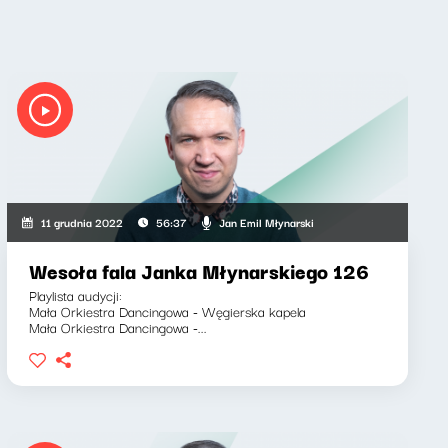
Jan Emil Młynarski
11 grudnia 2022
56:37
Wesoła fala Janka Młynarskiego 126
Playlista audycji:
Mała Orkiestra Dancingowa - Węgierska kapela
Mała Orkiestra Dancingowa -...