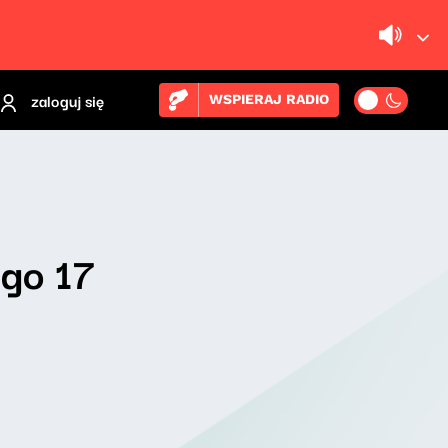
zaloguj się
WSPIERAJ RADIO
ego 17