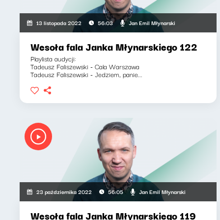
Jan Emil Młynarski
13 listopada 2022
56:03
Wesoła fala Janka Młynarskiego 122
Playlista audycji:
Tadeusz Faliszewski - Cala Warszawa
Tadeusz Faliszewski - Jedziem, panie...
Jan Emil Młynarski
23 października 2022
56:05
Wesoła fala Janka Młynarskiego 119