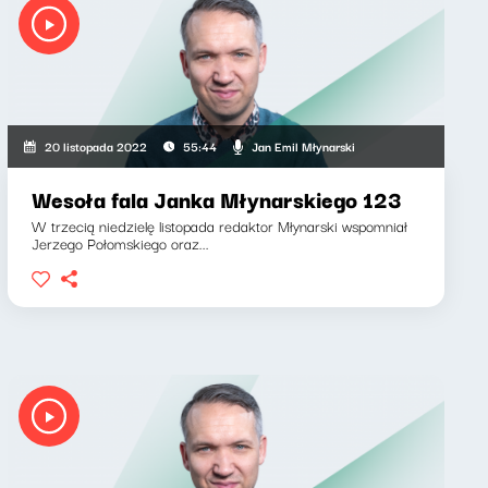
Jan Emil Młynarski
20 listopada 2022
55:44
Wesoła fala Janka Młynarskiego 123
W trzecią niedzielę listopada redaktor Młynarski wspomniał
Jerzego Połomskiego oraz...