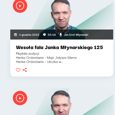
Jan Emil Młynarski
4 grudnia 2022
55:48
Wesoła fala Janka Młynarskiego 125
Playlista audycji:
Hanka Ordonówna - Majn Jidysze Mame
Hanka Ordonówna - Uliczka w...