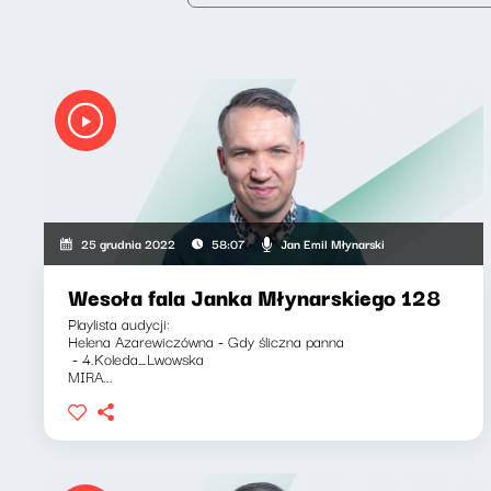
Jan Emil Młynarski
25 grudnia 2022
58:07
Wesoła fala Janka Młynarskiego 128
Playlista audycji:
Helena Azarewiczówna - Gdy śliczna panna
- 4.Koleda_Lwowska
MIRA...