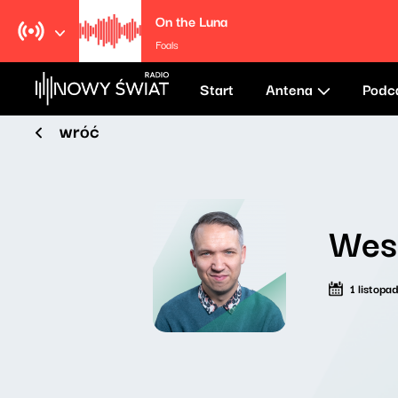
On the Luna
Foals
Start
Antena
Podc
wróć
Weso
1 listop