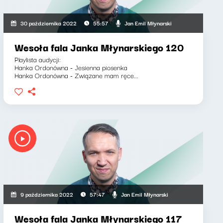
Jan Emil Młynarski
30 października 2022
55:57
Wesoła fala Janka Młynarskiego 120
Playlista audycji:
Hanka Ordonówna - Jesienna piosenka
Hanka Ordonówna - Związane mam ręce...
Jan Emil Młynarski
9 października 2022
57:47
Wesoła fala Janka Młynarskiego 117