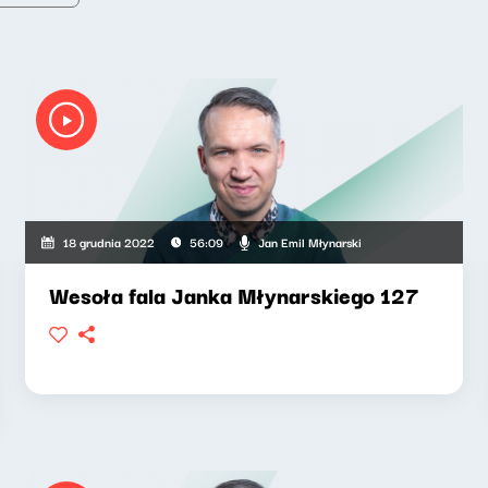
Jan Emil Młynarski
18 grudnia 2022
56:09
Wesoła fala Janka Młynarskiego 127