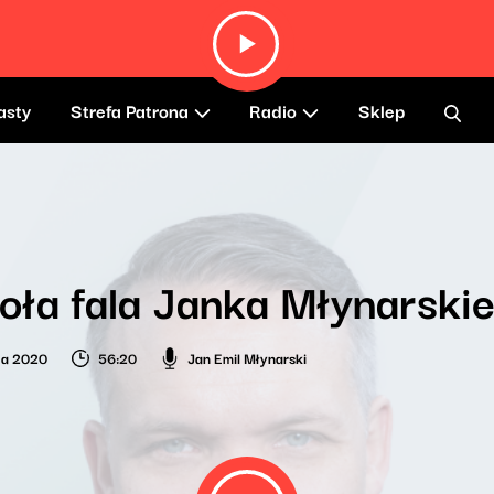
asty
Strefa Patrona
Radio
Sklep
ła fala Janka Młynarski
ada 2020
56:20
Jan Emil Młynarski