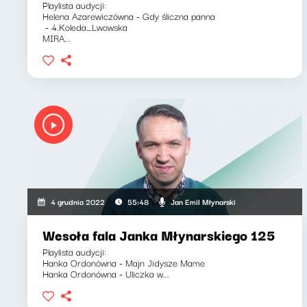
Playlista audycji:
Helena Azarewiczówna - Gdy śliczna panna
- 4.Koleda_Lwowska
MIRA...
Jan Emil Młynarski
4 grudnia 2022
55:48
Wesoła fala Janka Młynarskiego 125
Playlista audycji:
Hanka Ordonówna - Majn Jidysze Mame
Hanka Ordonówna - Uliczka w...