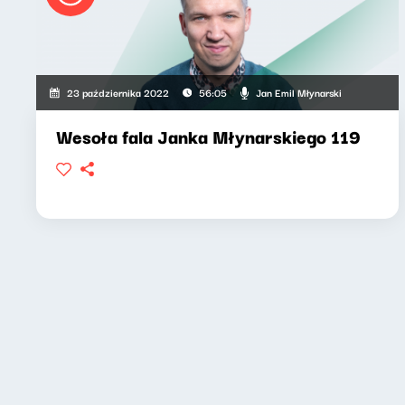
Jan Emil Młynarski
23 października 2022
56:05
Wesoła fala Janka Młynarskiego 119