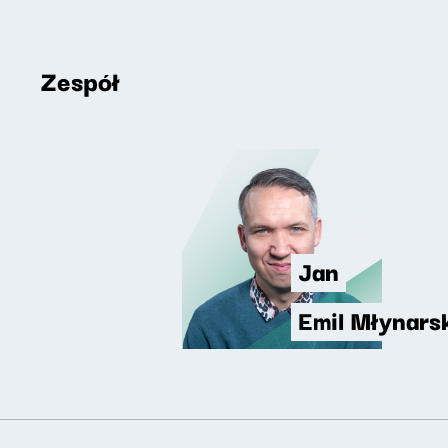
Zespół
Jan
Emil Młynars