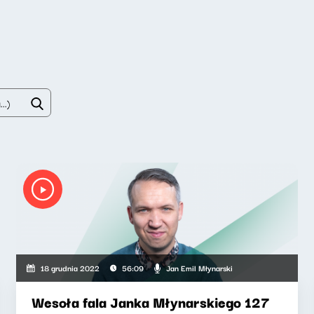
Jan Emil Młynarski
18 grudnia 2022
56:09
Wesoła fala Janka Młynarskiego 127