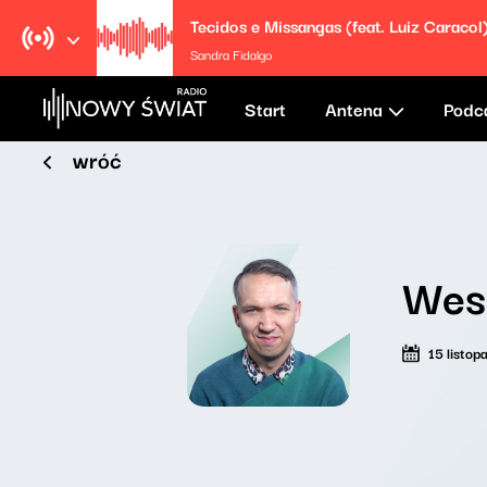
Tecidos e Missangas (feat. Luiz Caracol
Sandra Fidalgo
Start
Antena
Podc
wróć
Weso
15 listo