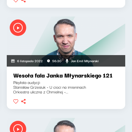
Jan Emil Młynarski
6 listopada 2022
56:30
Wesoła fala Janka Młynarskiego 121
Playlista audycji:
Stanisław Grzesiuk - U cioci na imieninach
Orkiestra uliczna z Chmielnej -...