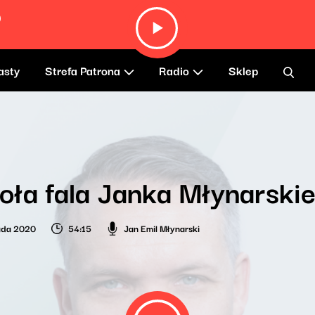
)
asty
Strefa Patrona
Radio
Sklep
ła fala Janka Młynarski
pada 2020
54:15
Jan Emil Młynarski