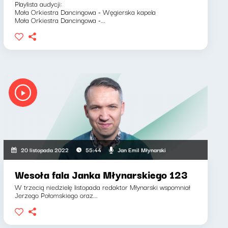
Playlista audycji:
Mała Orkiestra Dancingowa - Węgierska kapela
Mała Orkiestra Dancingowa -...
Jan Emil Młynarski
20 listopada 2022
55:44
Wesoła fala Janka Młynarskiego 123
W trzecią niedzielę listopada redaktor Młynarski wspomniał
Jerzego Połomskiego oraz...