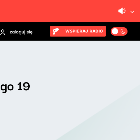
zaloguj się
WSPIERAJ RADIO
ego 19