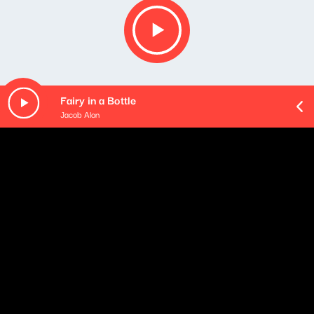
Fairy in a Bottle
Jacob Alon
O odcinku
W trzecią niedzielę miesiąca w "Wesołej warszawskiej
fali..." rekator Jan Emil Młynarski prezentuje w całości
wybraną, wilynową płytę. Dziś jest to album "Orkiesrty