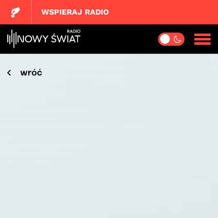
WSPIERAJ RADIO
wróć