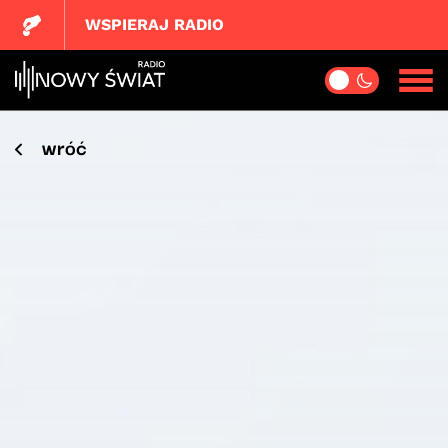
WSPIERAJ RADIO
wróć